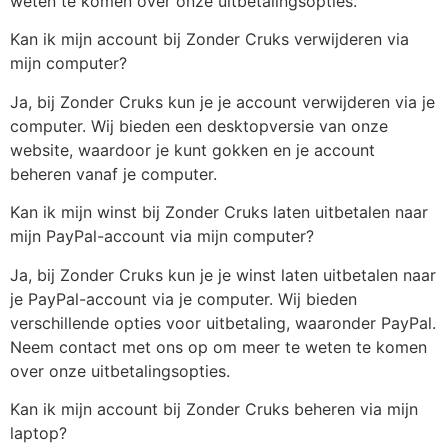
weten te komen over onze uitbetalingsopties.
Kan ik mijn account bij Zonder Cruks verwijderen via
mijn computer?
Ja, bij Zonder Cruks kun je je account verwijderen via je
computer. Wij bieden een desktopversie van onze
website, waardoor je kunt gokken en je account
beheren vanaf je computer.
Kan ik mijn winst bij Zonder Cruks laten uitbetalen naar
mijn PayPal-account via mijn computer?
Ja, bij Zonder Cruks kun je je winst laten uitbetalen naar
je PayPal-account via je computer. Wij bieden
verschillende opties voor uitbetaling, waaronder PayPal.
Neem contact met ons op om meer te weten te komen
over onze uitbetalingsopties.
Kan ik mijn account bij Zonder Cruks beheren via mijn
laptop?