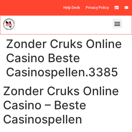
Help Desk
Privacy Policy
Zonder Cruks Online
Casino Beste
Casinospellen.3385
Zonder Cruks Online
Casino – Beste
Casinospellen