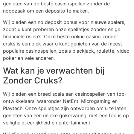
genieten van de beste casinospellen zonder de
noodzaak om een deposito te maken.
Wij bieden een no deposit bonus voor nieuwe spelers,
zodat u kunt proberen onze spelletjes zonder enige
financiële risico’s. Onze beste online casino zonder
cruks is een plek waar u kunt genieten van de meest
populaire casinospellen, zoals blackjack, roulette, video
poker en vele anderen.
Wat kan je verwachten bij
Zonder Cruks?
Wij bieden een breed scala aan casinospellen van top-
ontwikkelaars, waaronder NetEnt, Microgaming en
Playtech. Onze spelletjes zijn ontworpen om u te laten
genieten van een unieke gokervaring, met een focus op
veiligheid, eerlijkheid en entertainment.