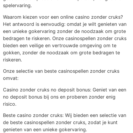
spelervaring.
Waarom kiezen voor een online casino zonder cruks?
Het antwoord is eenvoudig: omdat je wilt genieten van
een unieke gokervaring zonder de noodzaak om grote
bedragen te riskeren. Onze casinospellen zonder cruks
bieden een veilige en vertrouwde omgeving om te
gokken, zonder de noodzaak om grote bedragen te
riskeren.
Onze selectie van beste casinospellen zonder cruks
omvat:
Casino zonder cruks no deposit bonus: Geniet van een
no deposit bonus bij ons en proberen zonder enig
risico.
Beste casino zonder cruks: Wij bieden een selectie van
de beste casinospellen zonder cruks, zodat je kunt
genieten van een unieke gokervaring.