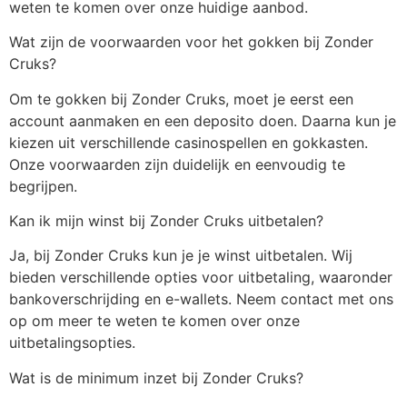
weten te komen over onze huidige aanbod.
Wat zijn de voorwaarden voor het gokken bij Zonder
Cruks?
Om te gokken bij Zonder Cruks, moet je eerst een
account aanmaken en een deposito doen. Daarna kun je
kiezen uit verschillende casinospellen en gokkasten.
Onze voorwaarden zijn duidelijk en eenvoudig te
begrijpen.
Kan ik mijn winst bij Zonder Cruks uitbetalen?
Ja, bij Zonder Cruks kun je je winst uitbetalen. Wij
bieden verschillende opties voor uitbetaling, waaronder
bankoverschrijding en e-wallets. Neem contact met ons
op om meer te weten te komen over onze
uitbetalingsopties.
Wat is de minimum inzet bij Zonder Cruks?