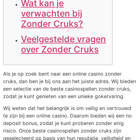
Wat kan je
verwachten bij
Zonder Cruks?
Veelgestelde vragen
over Zonder Cruks
Als je op zoek bent naar een online casino zonder
cruks, dan ben je bij ons aan het juiste adres. Wij bieden
een selectie van de beste casinospellen zonder cruks,
zodat je kunt genieten van een unieke gokervaring.
Wij weten dat het belangrijk is om veilig en vertrouwd
te zijn bij een online casino. Daarom bieden wij een no
deposit bonus, zodat je kunt proberen zonder enig
risico. Onze beste casinospellen zonder cruks zijn
geselecteerd op basis van hun reputatie, veiligheid en