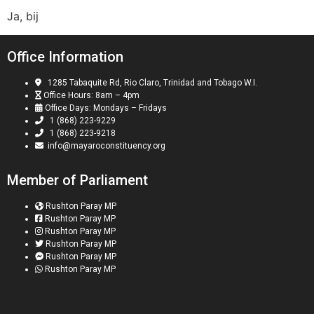
Ja, bij
Office Information
1285 Tabaquite Rd, Rio Claro, Trinidad and Tobago W.I.
Office Hours: 8am – 4pm
Office Days: Mondays – Fridays
1 (868) 223-9229
1 (868) 223-9218
info@mayaroconstituency.org
Member of Parliament
Rushton Paray MP
Rushton Paray MP
Rushton Paray MP
Rushton Paray MP
Rushton Paray MP
Rushton Paray MP