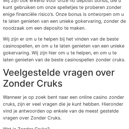
Wij zijn ook erkend voor onze no deposit bonus, die u
kunt gebruiken om onze spelletjes te proberen zonder
enige financiële risico’s. Onze bonus is ontworpen om u
te laten genieten van een unieke gokervaring, zonder de
noodzaak om een deposito te maken.
Wij zijn er om u te helpen bij het vinden van de beste
casinospellen, en om u te laten genieten van een unieke
gokervaring. Wij zijn hier om u te helpen, en om u te
laten genieten van de beste casinospellen zonder cruks.
Veelgestelde vragen over
Zonder Cruks
Wanneer je op zoek bent naar een online casino zonder
cruks, zijn er veel vragen die je kunt hebben. Hieronder
vind je antwoorden op enkele van de meest gestelde
vragen over Zonder Cruks.
Wat is Zonder Cruks?