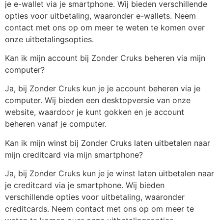
je e-wallet via je smartphone. Wij bieden verschillende
opties voor uitbetaling, waaronder e-wallets. Neem
contact met ons op om meer te weten te komen over
onze uitbetalingsopties.
Kan ik mijn account bij Zonder Cruks beheren via mijn
computer?
Ja, bij Zonder Cruks kun je je account beheren via je
computer. Wij bieden een desktopversie van onze
website, waardoor je kunt gokken en je account
beheren vanaf je computer.
Kan ik mijn winst bij Zonder Cruks laten uitbetalen naar
mijn creditcard via mijn smartphone?
Ja, bij Zonder Cruks kun je je winst laten uitbetalen naar
je creditcard via je smartphone. Wij bieden
verschillende opties voor uitbetaling, waaronder
creditcards. Neem contact met ons op om meer te