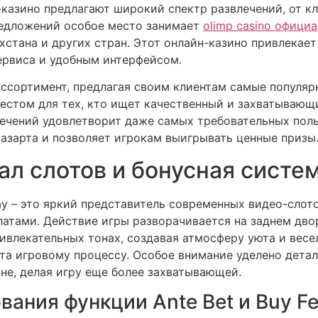
казино предлагают широкий спектр развлечений, от к
едложений особое место занимает
olimp casino офици
хстана и других стран. Этот онлайн-казино привлекает
ервиса и удобным интерфейсом.
ассортимент, предлагая своим клиентам самые популяр
естом для тех, кто ищет качественный и захватывающ
лечений удовлетворит даже самых требовательных поль
 азарта и позволяет игрокам выигрывать ценные призы
л слотов и бонусная систе
ay – это яркий представитель современных видео-слот
атами. Действие игры разворачивается на заднем двор
ивлекательных тонах, создавая атмосферу уюта и вес
та игровому процессу. Особое внимание уделено дета
не, делая игру еще более захватывающей.
ания функции Ante Bet и Buy Fe