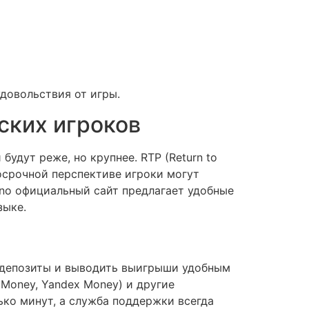
довольствия от игры.
ских игроков
удут реже, но крупнее. RTP (Return to
госрочной перспективе игроки могут
sino официальный сайт предлагает удобные
зыке.
ь депозиты и выводить выигрыши удобным
bMoney, Yandex Money) и другие
ко минут, а служба поддержки всегда