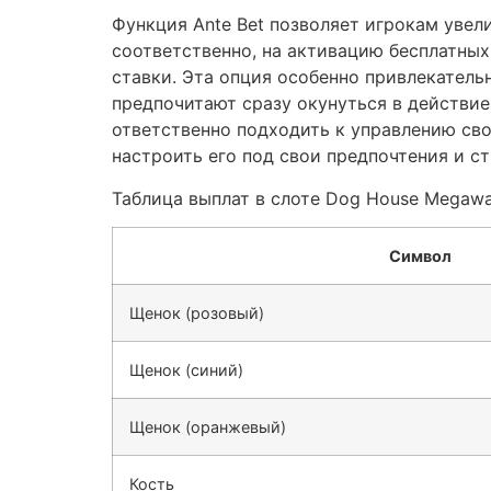
Функция Ante Bet позволяет игрокам увел
соответственно, на активацию бесплатных
ставки. Эта опция особенно привлекательн
предпочитают сразу окунуться в действие
ответственно подходить к управлению св
настроить его под свои предпочтения и ст
Таблица выплат в слоте Dog House Megawa
Символ
Щенок (розовый)
Щенок (синий)
Щенок (оранжевый)
Кость