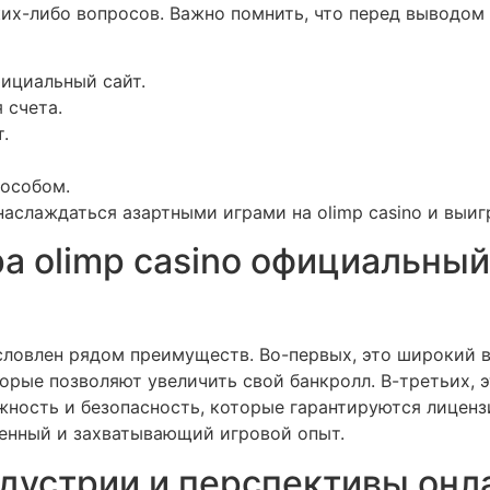
ких-либо вопросов. Важно помнить, что перед выводо
фициальный сайт.
 счета.
.
особом.
аслаждаться азартными играми на olimp casino и выиг
 olimp casino официальный 
словлен рядом преимуществ. Во-первых, это широкий 
торые позволяют увеличить свой банкролл. В-третьих, 
ность и безопасность, которые гарантируются лицензие
венный и захватывающий игровой опыт.
ндустрии и перспективы онл