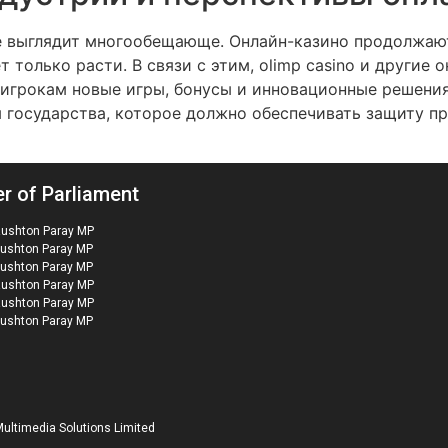
е выглядит многообещающе. Онлайн-казино продолжают 
только расти. В связи с этим, olimp casino и другие 
я игрокам новые игры, бонусы и инновационные решен
 государства, которое должно обеспечивать защиту пр
 of Parliament
ushton Paray MP
ushton Paray MP
ushton Paray MP
ushton Paray MP
ushton Paray MP
ushton Paray MP
ultimedia Solutions Limited