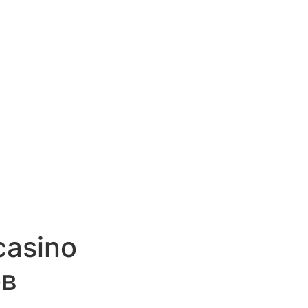
casino
ов