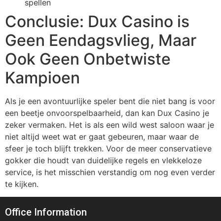
spellen
Conclusie: Dux Casino is
Geen Eendagsvlieg, Maar
Ook Geen Onbetwiste
Kampioen
Als je een avontuurlijke speler bent die niet bang is voor
een beetje onvoorspelbaarheid, dan kan Dux Casino je
zeker vermaken. Het is als een wild west saloon waar je
niet altijd weet wat er gaat gebeuren, maar waar de
sfeer je toch blijft trekken. Voor de meer conservatieve
gokker die houdt van duidelijke regels en vlekkeloze
service, is het misschien verstandig om nog even verder
te kijken.
Office Information