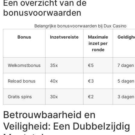
Een overzicht van de
bonusvoorwaarden
Belangrijke bonusvoorwaarden bij Dux Casino
Bonus
Inzetvereiste
Maximale
Geldigh
inzet per
ronde
Welkomstbonus
35x
€5
7 dagen
Reload bonus
40x
€3
5 dagen
Gratis spins
30x
€2
3 dagen
Betrouwbaarheid en
Veiligheid: Een Dubbelzijdig