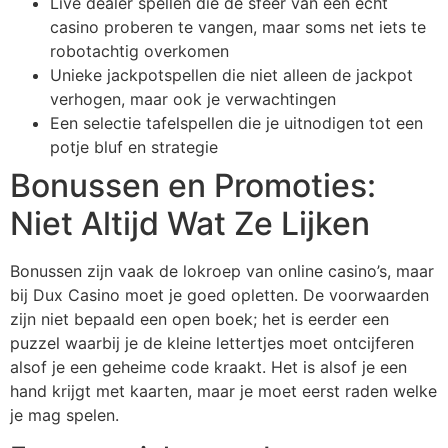
Live dealer spellen die de sfeer van een echt
casino proberen te vangen, maar soms net iets te
robotachtig overkomen
Unieke jackpotspellen die niet alleen de jackpot
verhogen, maar ook je verwachtingen
Een selectie tafelspellen die je uitnodigen tot een
potje bluf en strategie
Bonussen en Promoties:
Niet Altijd Wat Ze Lijken
Bonussen zijn vaak de lokroep van online casino’s, maar
bij Dux Casino moet je goed opletten. De voorwaarden
zijn niet bepaald een open boek; het is eerder een
puzzel waarbij je de kleine lettertjes moet ontcijferen
alsof je een geheime code kraakt. Het is alsof je een
hand krijgt met kaarten, maar je moet eerst raden welke
je mag spelen.