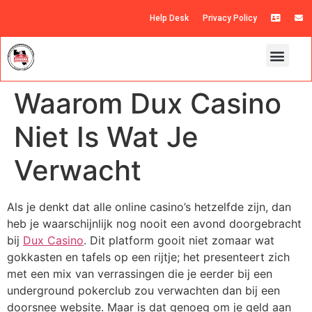
Help Desk
Privacy Policy
Waarom Dux Casino
Niet Is Wat Je
Verwacht
Als je denkt dat alle online casino’s hetzelfde zijn, dan
heb je waarschijnlijk nog nooit een avond doorgebracht
bij
Dux Casino
. Dit platform gooit niet zomaar wat
gokkasten en tafels op een rijtje; het presenteert zich
met een mix van verrassingen die je eerder bij een
underground pokerclub zou verwachten dan bij een
doorsnee website. Maar is dat genoeg om je geld aan