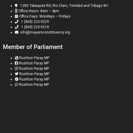
1285 Tabaquite Rd, Rio Claro, Trinidad and Tobago W.I.
Office Hours: 8am – 4pm
Office Days: Mondays – Fridays
1 (868) 223-9229
1 (868) 223-9218
info@mayaroconstituency.org
Member of Parliament
Rushton Paray MP
Rushton Paray MP
Rushton Paray MP
Rushton Paray MP
Rushton Paray MP
Rushton Paray MP