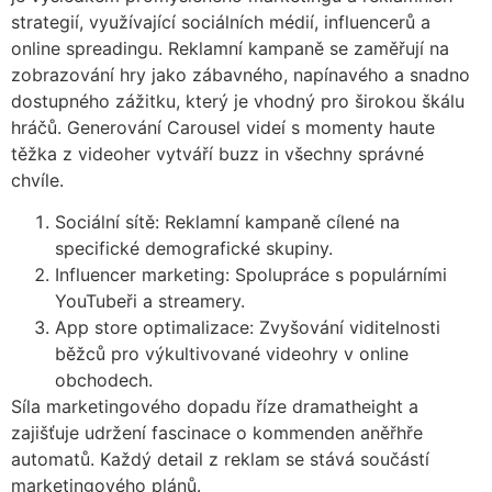
strategií, využívající sociálních médií, influencerů a
online spreadingu. Reklamní kampaně se zaměřují na
zobrazování hry jako zábavného, napínavého a snadno
dostupného zážitku, který je vhodný pro širokou škálu
hráčů. Generování Carousel videí s momenty haute
těžka z videoher vytváří buzz in všechny správné
chvíle.
Sociální sítě: Reklamní kampaně cílené na
specifické demografické skupiny.
Influencer marketing: Spolupráce s populárními
YouTubeři a streamery.
App store optimalizace: Zvyšování viditelnosti
běžců pro výkultivované videohry v online
obchodech.
Síla marketingového dopadu říze dramatheight a
zajišťuje udržení fascinace o kommenden aněřhře
automatů. Každý detail z reklam se stává součástí
marketingového plánů.