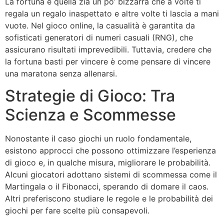
La fortuna è quella zia un po’ bizzarra che a volte ti
regala un regalo inaspettato e altre volte ti lascia a mani
vuote. Nel gioco online, la casualità è garantita da
sofisticati generatori di numeri casuali (RNG), che
assicurano risultati imprevedibili. Tuttavia, credere che
la fortuna basti per vincere è come pensare di vincere
una maratona senza allenarsi.
Strategie di Gioco: Tra
Scienza e Scommesse
Nonostante il caso giochi un ruolo fondamentale,
esistono approcci che possono ottimizzare l’esperienza
di gioco e, in qualche misura, migliorare le probabilità.
Alcuni giocatori adottano sistemi di scommessa come il
Martingala o il Fibonacci, sperando di domare il caos.
Altri preferiscono studiare le regole e le probabilità dei
giochi per fare scelte più consapevoli.