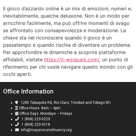
Il gioco d’azzardo online è un mix di emozioni, numeri e,
inevitabilmente, qualche delusione. Non è un modo per
arricchirsi facilmente, ma può offrire momenti di svago
se affrontato con consapevolezza e moderazione. La
chiave sta nel riconoscere quando il gioco è un
passatempo e quando rischia di diventare un problema.
Per approfondire le dinamiche e scoprire piattaforme
affidabili, visitate
https://it-winspark.com/
, un punto di
riferimento per chi vuole navigare questo mondo con gli
occhi aperti.
Office Information
1285 Tabaquite Rd, Rio Claro, Trinidad and Tobago W.I.
Office Hours: 8am – 4pm
Office Days: Mondays – Fridays
1 (868) 223-9229
1 (868) 223-9218
info@mayaroconstituency.org