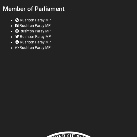
Member of Parliament
Rushton Paray MP
Rushton Paray MP
Rushton Paray MP
Rushton Paray MP
Rushton Paray MP
Rushton Paray MP