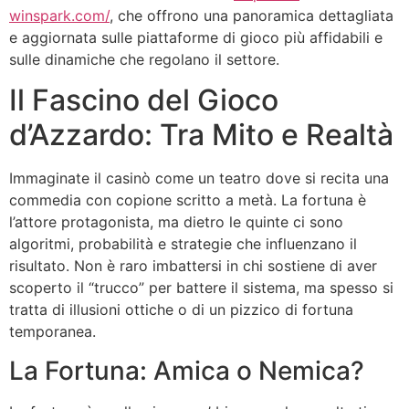
winspark.com/
, che offrono una panoramica dettagliata
e aggiornata sulle piattaforme di gioco più affidabili e
sulle dinamiche che regolano il settore.
Il Fascino del Gioco
d’Azzardo: Tra Mito e Realtà
Immaginate il casinò come un teatro dove si recita una
commedia con copione scritto a metà. La fortuna è
l’attore protagonista, ma dietro le quinte ci sono
algoritmi, probabilità e strategie che influenzano il
risultato. Non è raro imbattersi in chi sostiene di aver
scoperto il “trucco” per battere il sistema, ma spesso si
tratta di illusioni ottiche o di un pizzico di fortuna
temporanea.
La Fortuna: Amica o Nemica?