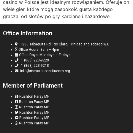
casino w Polsce jest idealnym rozwiązaniem. Oferuje on
wiele gier, które mogą zaspokoić gusta każdego
gracza, od slotów po gry karciane i hazardowe.
Office Information
1285 Tabaquite Rd, Rio Claro, Trinidad and Tobago W.I.
Office Hours: 8am – 4pm
Office Days: Mondays – Fridays
1 (868) 223-9229
1 (868) 223-9218
info@mayaroconstituency.org
Member of Parliament
Rushton Paray MP
Rushton Paray MP
Rushton Paray MP
Rushton Paray MP
Rushton Paray MP
Rushton Paray MP