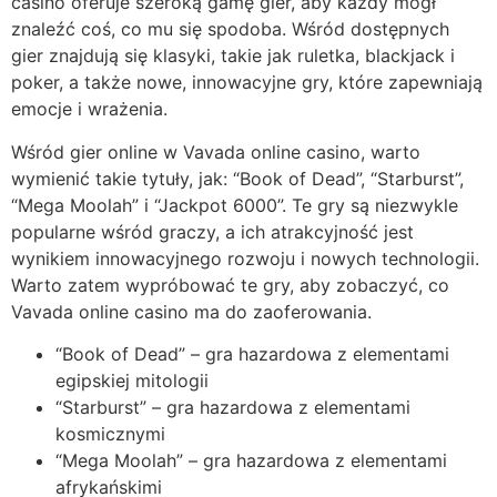
casino oferuje szeroką gamę gier, aby każdy mógł
znaleźć coś, co mu się spodoba. Wśród dostępnych
gier znajdują się klasyki, takie jak ruletka, blackjack i
poker, a także nowe, innowacyjne gry, które zapewniają
emocje i wrażenia.
Wśród gier online w Vavada online casino, warto
wymienić takie tytuły, jak: “Book of Dead”, “Starburst”,
“Mega Moolah” i “Jackpot 6000”. Te gry są niezwykle
popularne wśród graczy, a ich atrakcyjność jest
wynikiem innowacyjnego rozwoju i nowych technologii.
Warto zatem wypróbować te gry, aby zobaczyć, co
Vavada online casino ma do zaoferowania.
“Book of Dead” – gra hazardowa z elementami
egipskiej mitologii
“Starburst” – gra hazardowa z elementami
kosmicznymi
“Mega Moolah” – gra hazardowa z elementami
afrykańskimi