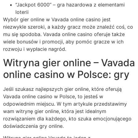
“Jackpot 6000” – gra hazardowa z elementami
loterii
Wybór gier online w Vavada online casino jest
niezwykle szeroki, a każdy gracz może znaleźć coś, co
mu się spodoba. Vavada online casino oferuje także
wiele bonusów i promocji, aby pomóc gracze w ich
rozwoju i wypłacie nagród.
Witryna gier online – Vavada
online casino w Polsce: gry
Jeśli szukasz najlepszych gier online, które oferują
Vavada online casino w Polsce, to jesteś w
odpowiednim miejscu. W tym artykule przedstawimy
wam witrynę gier online, która jest idealnym
rozwiązaniem dla każdego, kto szuka emocjonującego
doświadczenia gry online.
Witryna gier online Vavada to jeden z