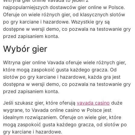
najpopularniejszych dostawców gier online w Polsce.
Oferuje on wiele różnych gier, od klasycznych slotów
po gry karciane i hazardowe. Wszystkie gry są
dostępne w wersji demo, co pozwala na testowanie gry
przed zapisaniem konta.
Wybór gier
Witryna gier online Vavada oferuje wiele różnych gier,
które mogą zaspokoić gusta każdego gracza. Od
slotów po gry karciane i hazardowe, każda gra jest
dostępna w wersji demo, co pozwala na testowanie gry
przed zapisaniem konta.
Jeśli szukasz gier, które oferują
vavada casino
duże
wygrane, to Vavada online casino w Polsce jest
idealnym rozwiązaniem. Oferuje on wiele gier, które
mogą zaspokoić gusta każdego gracza, od slotów po
gry karciane i hazardowe.