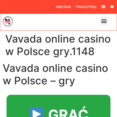
Help Desk
Privacy Policy
Vavada online casino
w Polsce gry.1148
Vavada online casino
w Polsce – gry
GRAĆ