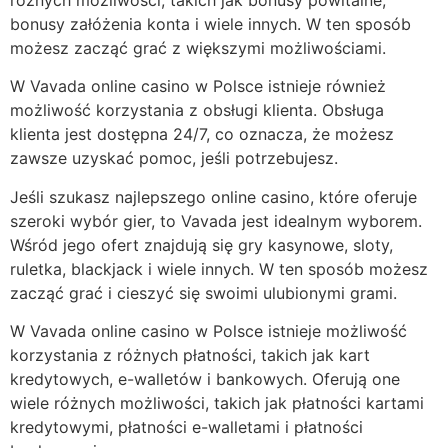
bonusy załóżenia konta i wiele innych. W ten sposób
możesz zacząć grać z większymi możliwościami.
W Vavada online casino w Polsce istnieje również
możliwość korzystania z obsługi klienta. Obsługa
klienta jest dostępna 24/7, co oznacza, że możesz
zawsze uzyskać pomoc, jeśli potrzebujesz.
Jeśli szukasz najlepszego online casino, które oferuje
szeroki wybór gier, to Vavada jest idealnym wyborem.
Wśród jego ofert znajdują się gry kasynowe, sloty,
ruletka, blackjack i wiele innych. W ten sposób możesz
zacząć grać i cieszyć się swoimi ulubionymi grami.
W Vavada online casino w Polsce istnieje możliwość
korzystania z różnych płatności, takich jak kart
kredytowych, e-walletów i bankowych. Oferują one
wiele różnych możliwości, takich jak płatności kartami
kredytowymi, płatności e-walletami i płatności