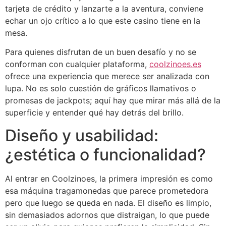
tarjeta de crédito y lanzarte a la aventura, conviene
echar un ojo crítico a lo que este casino tiene en la
mesa.
Para quienes disfrutan de un buen desafío y no se
conforman con cualquier plataforma,
coolzinoes.es
ofrece una experiencia que merece ser analizada con
lupa. No es solo cuestión de gráficos llamativos o
promesas de jackpots; aquí hay que mirar más allá de la
superficie y entender qué hay detrás del brillo.
Diseño y usabilidad:
¿estética o funcionalidad?
Al entrar en Coolzinoes, la primera impresión es como
esa máquina tragamonedas que parece prometedora
pero que luego se queda en nada. El diseño es limpio,
sin demasiados adornos que distraigan, lo que puede