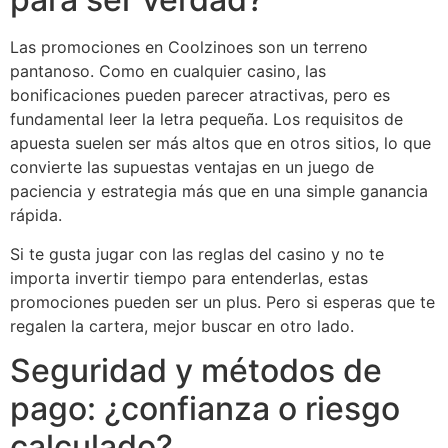
Las promociones en Coolzinoes son un terreno
pantanoso. Como en cualquier casino, las
bonificaciones pueden parecer atractivas, pero es
fundamental leer la letra pequeña. Los requisitos de
apuesta suelen ser más altos que en otros sitios, lo que
convierte las supuestas ventajas en un juego de
paciencia y estrategia más que en una simple ganancia
rápida.
Si te gusta jugar con las reglas del casino y no te
importa invertir tiempo para entenderlas, estas
promociones pueden ser un plus. Pero si esperas que te
regalen la cartera, mejor buscar en otro lado.
Seguridad y métodos de
pago: ¿confianza o riesgo
calculado?