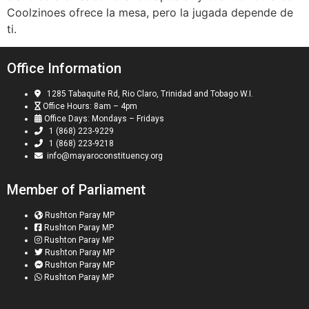
Coolzinoes ofrece la mesa, pero la jugada depende de
ti.
Office Information
1285 Tabaquite Rd, Rio Claro, Trinidad and Tobago W.I.
Office Hours: 8am – 4pm
Office Days: Mondays – Fridays
1 (868) 223-9229
1 (868) 223-9218
info@mayaroconstituency.org
Member of Parliament
Rushton Paray MP
Rushton Paray MP
Rushton Paray MP
Rushton Paray MP
Rushton Paray MP
Rushton Paray MP