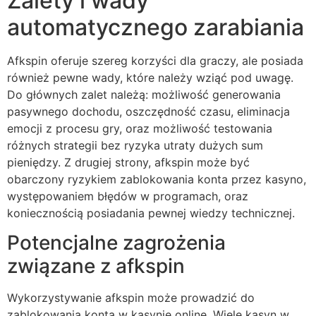
Zalety i wady
automatycznego zarabiania
Afkspin oferuje szereg korzyści dla graczy, ale posiada
również pewne wady, które należy wziąć pod uwagę.
Do głównych zalet należą: możliwość generowania
pasywnego dochodu, oszczędność czasu, eliminacja
emocji z procesu gry, oraz możliwość testowania
różnych strategii bez ryzyka utraty dużych sum
pieniędzy. Z drugiej strony, afkspin może być
obarczony ryzykiem zablokowania konta przez kasyno,
występowaniem błędów w programach, oraz
koniecznością posiadania pewnej wiedzy technicznej.
Potencjalne zagrożenia
związane z afkspin
Wykorzystywanie afkspin może prowadzić do
zablokowania konta w kasynie online. Wiele kasyn w