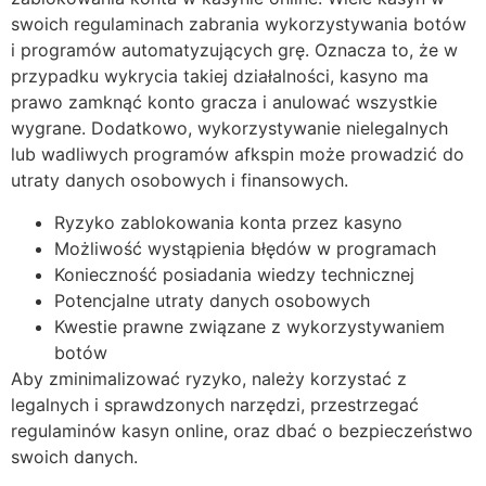
swoich regulaminach zabrania wykorzystywania botów
i programów automatyzujących grę. Oznacza to, że w
przypadku wykrycia takiej działalności, kasyno ma
prawo zamknąć konto gracza i anulować wszystkie
wygrane. Dodatkowo, wykorzystywanie nielegalnych
lub wadliwych programów afkspin może prowadzić do
utraty danych osobowych i finansowych.
Ryzyko zablokowania konta przez kasyno
Możliwość wystąpienia błędów w programach
Konieczność posiadania wiedzy technicznej
Potencjalne utraty danych osobowych
Kwestie prawne związane z wykorzystywaniem
botów
Aby zminimalizować ryzyko, należy korzystać z
legalnych i sprawdzonych narzędzi, przestrzegać
regulaminów kasyn online, oraz dbać o bezpieczeństwo
swoich danych.