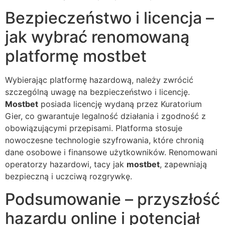
Bezpieczeństwo i licencja –
jak wybrać renomowaną
platformę mostbet
Wybierając platformę hazardową, należy zwrócić
szczególną uwagę na bezpieczeństwo i licencję.
Mostbet
posiada licencję wydaną przez Kuratorium
Gier, co gwarantuje legalność działania i zgodność z
obowiązującymi przepisami. Platforma stosuje
nowoczesne technologie szyfrowania, które chronią
dane osobowe i finansowe użytkowników. Renomowani
operatorzy hazardowi, tacy jak
mostbet
, zapewniają
bezpieczną i uczciwą rozgrywkę.
Podsumowanie – przyszłość
hazardu online i potencjał