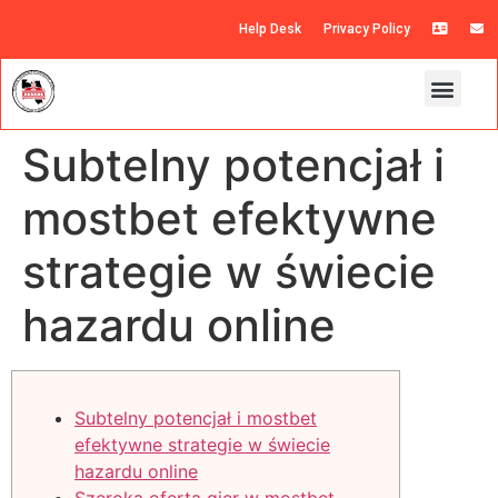
Help Desk
Privacy Policy
Subtelny potencjał i
mostbet efektywne
strategie w świecie
hazardu online
Subtelny potencjał i mostbet
efektywne strategie w świecie
hazardu online