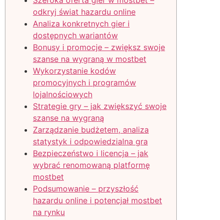
Szeroka oferta gier w mostbet –
odkryj świat hazardu online
Analiza konkretnych gier i
dostępnych wariantów
Bonusy i promocje – zwiększ swoje
szanse na wygraną w mostbet
Wykorzystanie kodów
promocyjnych i programów
lojalnościowych
Strategie gry – jak zwiększyć swoje
szanse na wygraną
Zarządzanie budżetem, analiza
statystyk i odpowiedzialna gra
Bezpieczeństwo i licencja – jak
wybrać renomowaną platformę
mostbet
Podsumowanie – przyszłość
hazardu online i potencjał mostbet
na rynku