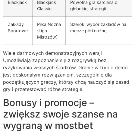
Blackjack
Blackjack
Powolna gra karciana o
Classic
głębokiej strategii
Zakłady
Piłka Nożna
Szeroki wybór zakładów na
Sportowe
(Liga
mecze piłki nożnej
Mistrzów)
Wiele darmowych demonstracyjnych wersji .
Umożliwiają zapoznanie się z rozgrywką bez
ryzykowania własnych środków. Granie w trybie demo
jest doskonałym rozwiązaniem, szczególnie dla
początkujących graczy, którzy chcą nauczyć się zasad
gry i przetestować różne strategie.
Bonusy i promocje –
zwiększ swoje szanse na
wygraną w mostbet