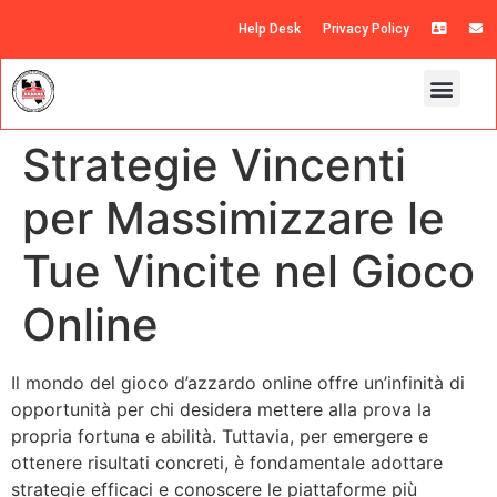
Help Desk
Privacy Policy
Strategie Vincenti
per Massimizzare le
Tue Vincite nel Gioco
Online
Il mondo del gioco d’azzardo online offre un’infinità di
opportunità per chi desidera mettere alla prova la
propria fortuna e abilità. Tuttavia, per emergere e
ottenere risultati concreti, è fondamentale adottare
strategie efficaci e conoscere le piattaforme più