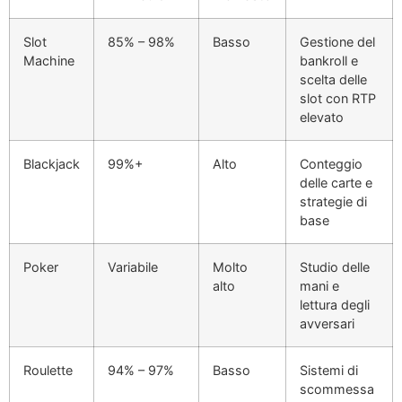
Slot
85% – 98%
Basso
Gestione del
Machine
bankroll e
scelta delle
slot con RTP
elevato
Blackjack
99%+
Alto
Conteggio
delle carte e
strategie di
base
Poker
Variabile
Molto
Studio delle
alto
mani e
lettura degli
avversari
Roulette
94% – 97%
Basso
Sistemi di
scommessa