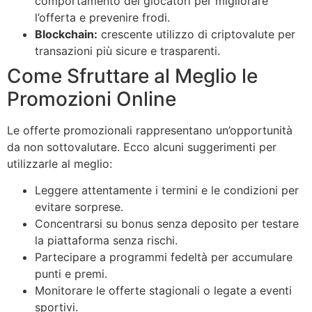
comportamento dei giocatori per migliorare
l’offerta e prevenire frodi.
Blockchain:
crescente utilizzo di criptovalute per
transazioni più sicure e trasparenti.
Come Sfruttare al Meglio le
Promozioni Online
Le offerte promozionali rappresentano un’opportunità
da non sottovalutare. Ecco alcuni suggerimenti per
utilizzarle al meglio:
Leggere attentamente i termini e le condizioni per
evitare sorprese.
Concentrarsi su bonus senza deposito per testare
la piattaforma senza rischi.
Partecipare a programmi fedeltà per accumulare
punti e premi.
Monitorare le offerte stagionali o legate a eventi
sportivi.