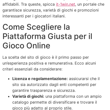
affidabili. Tra queste, spicca
it-1win.net
, un portale che
garantisce sicurezza, varietà di giochi e promozioni
interessanti per i giocatori italiani.
Come Scegliere la
Piattaforma Giusta per il
Gioco Online
La scelta del sito di gioco è il primo passo per
un’esperienza positiva e remunerativa. Ecco alcuni
criteri essenziali da considerare:
Licenza e regolamentazione:
assicurarsi che il
sito sia autorizzato dagli enti competenti per
garantire trasparenza e sicurezza.
Varietà di giochi:
una piattaforma con un ampio
catalogo permette di diversificare e trovare il
gioco più adatto al proprio stile.