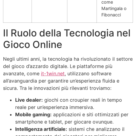
come
Martingala o
Fibonacci
Il Ruolo della Tecnologia nel
Gioco Online
Negli ultimi anni, la tecnologia ha rivoluzionato il settore
del gioco d’azzardo digitale. Le piattaforme più
avanzate, come
it-1win.net
, utilizzano software
all’avanguardia per garantire un’esperienza fluida e
sicura. Tra le innovazioni più rilevanti troviamo:
Live dealer:
giochi con croupier reali in tempo
reale per un’esperienza immersiva.
Mobile gaming:
applicazioni e siti ottimizzati per
smartphone e tablet, per giocare ovunque.
Intelligenza artificiale:
sistemi che analizzano il