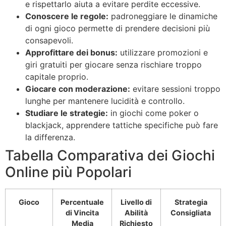
e rispettarlo aiuta a evitare perdite eccessive.
Conoscere le regole:
padroneggiare le dinamiche
di ogni gioco permette di prendere decisioni più
consapevoli.
Approfittare dei bonus:
utilizzare promozioni e
giri gratuiti per giocare senza rischiare troppo
capitale proprio.
Giocare con moderazione:
evitare sessioni troppo
lunghe per mantenere lucidità e controllo.
Studiare le strategie:
in giochi come poker o
blackjack, apprendere tattiche specifiche può fare
la differenza.
Tabella Comparativa dei Giochi
Online più Popolari
Gioco
Percentuale
Livello di
Strategia
di Vincita
Abilità
Consigliata
Media
Richiesto