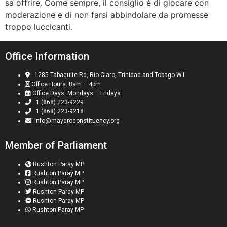
sa offrire. Come sempre, il consiglio è di giocare con
moderazione e di non farsi abbindolare da promesse
troppo luccicanti.
Office Information
1285 Tabaquite Rd, Rio Claro, Trinidad and Tobago W.I.
Office Hours: 8am – 4pm
Office Days: Mondays – Fridays
1 (868) 223-9229
1 (868) 223-9218
info@mayaroconstituency.org
Member of Parliament
Rushton Paray MP
Rushton Paray MP
Rushton Paray MP
Rushton Paray MP
Rushton Paray MP
Rushton Paray MP