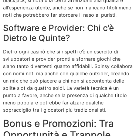
blackjack, si nota una certa attenzione alla qualità e
all’esperienza utente, anche se non mancano titoli meno
noti che potrebbero far storcere il naso ai puristi.
Software e Provider: Chi c’è
Dietro le Quinte?
Dietro ogni casinò che si rispetti c’è un esercito di
sviluppatori e provider pronti a sfornare giochi che
siano tanto divertenti quanto affidabili. Spinsy collabora
con nomi noti ma anche con qualche outsider, creando
un mix che può piacere a chi non si accontenta delle
solite slot da quattro soldi. La varietà tecnica è un
punto a favore, anche se la presenza di qualche titolo
meno popolare potrebbe far alzare qualche
sopracciglio tra i giocatori più tradizionalisti.
Bonus e Promozioni: Tra
Opportunità e Trappole