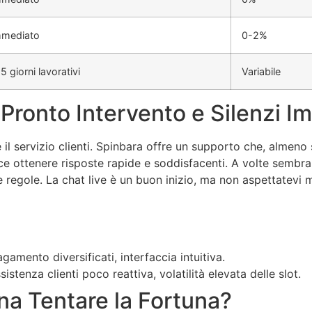
mmediato
0-2%
5 giorni lavorativi
Variabile
 Pronto Intervento e Silenzi I
 il servizio clienti. Spinbara offre un supporto che, almeno
ce ottenere risposte rapide e soddisfacenti. A volte sembr
 regole. La chat live è un buon inizio, ma non aspettatevi 
amento diversificati, interfaccia intuitiva.
tenza clienti poco reattiva, volatilità elevata delle slot.
ena Tentare la Fortuna?