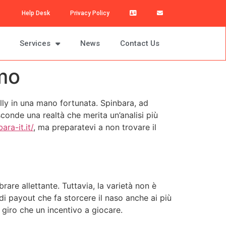
Help Desk
Privacy Policy
Services
News
Contact Us
smo
olly in una mano fortunata. Spinbara, ad
sconde una realtà che merita un’analisi più
ara-it.it/
, ma preparatevi a non trovare il
re allettante. Tuttavia, la varietà non è
 di payout che fa storcere il naso anche ai più
 giro che un incentivo a giocare.