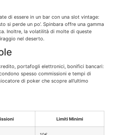
ate di essere in un bar con una slot vintage:
uesto si perde un po’. Spinbara offre una gamma
 Inoltre, la volatilità di molte di queste
iraggio nel deserto.
ole
ito, portafogli elettronici, bonifici bancari:
nascondono spesso commissioni e tempi di
iocatore di poker che scopre all’ultimo
ssioni
Limiti Minimi
10€