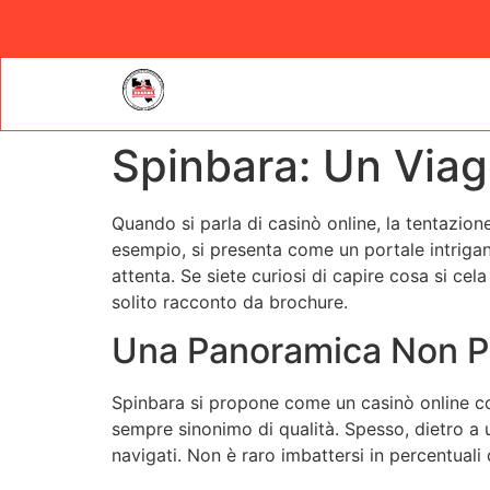
Spinbara: Un Viag
Quando si parla di casinò online, la tentazion
esempio, si presenta come un portale intrigant
attenta. Se siete curiosi di capire cosa si ce
solito racconto da brochure.
Una Panoramica Non P
Spinbara si propone come un casinò online con
sempre sinonimo di qualità. Spesso, dietro a u
navigati. Non è raro imbattersi in percentuali