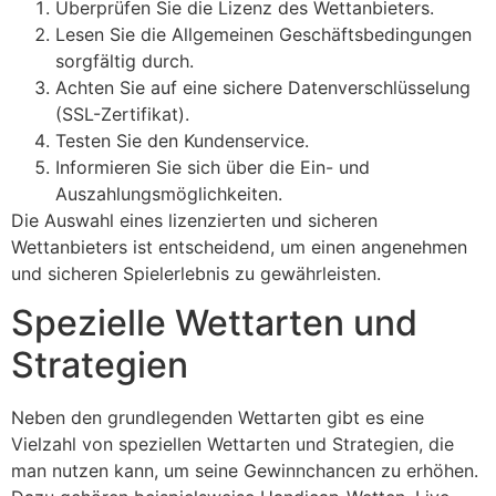
Überprüfen Sie die Lizenz des Wettanbieters.
Lesen Sie die Allgemeinen Geschäftsbedingungen
sorgfältig durch.
Achten Sie auf eine sichere Datenverschlüsselung
(SSL-Zertifikat).
Testen Sie den Kundenservice.
Informieren Sie sich über die Ein- und
Auszahlungsmöglichkeiten.
Die Auswahl eines lizenzierten und sicheren
Wettanbieters ist entscheidend, um einen angenehmen
und sicheren Spielerlebnis zu gewährleisten.
Spezielle Wettarten und
Strategien
Neben den grundlegenden Wettarten gibt es eine
Vielzahl von speziellen Wettarten und Strategien, die
man nutzen kann, um seine Gewinnchancen zu erhöhen.