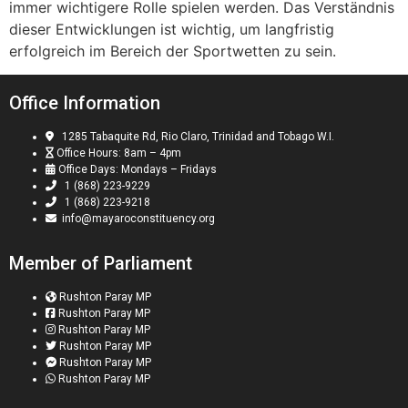
immer wichtigere Rolle spielen werden. Das Verständnis
dieser Entwicklungen ist wichtig, um langfristig
erfolgreich im Bereich der Sportwetten zu sein.
Office Information
1285 Tabaquite Rd, Rio Claro, Trinidad and Tobago W.I.
Office Hours: 8am – 4pm
Office Days: Mondays – Fridays
1 (868) 223-9229
1 (868) 223-9218
info@mayaroconstituency.org
Member of Parliament
Rushton Paray MP
Rushton Paray MP
Rushton Paray MP
Rushton Paray MP
Rushton Paray MP
Rushton Paray MP