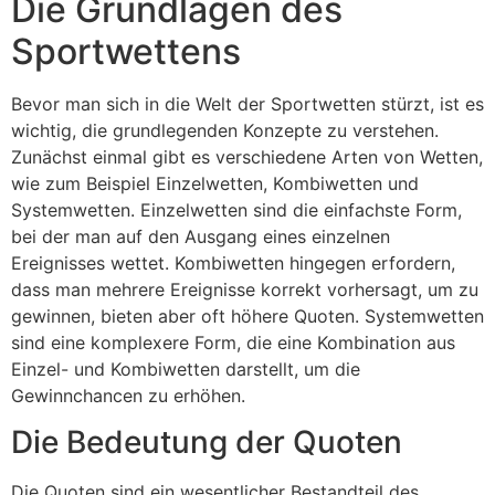
Die Grundlagen des
Sportwettens
Bevor man sich in die Welt der Sportwetten stürzt, ist es
wichtig, die grundlegenden Konzepte zu verstehen.
Zunächst einmal gibt es verschiedene Arten von Wetten,
wie zum Beispiel Einzelwetten, Kombiwetten und
Systemwetten. Einzelwetten sind die einfachste Form,
bei der man auf den Ausgang eines einzelnen
Ereignisses wettet. Kombiwetten hingegen erfordern,
dass man mehrere Ereignisse korrekt vorhersagt, um zu
gewinnen, bieten aber oft höhere Quoten. Systemwetten
sind eine komplexere Form, die eine Kombination aus
Einzel- und Kombiwetten darstellt, um die
Gewinnchancen zu erhöhen.
Die Bedeutung der Quoten
Die Quoten sind ein wesentlicher Bestandteil des