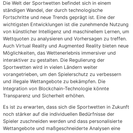
Die Welt der Sportwetten befindet sich in einem
ständigen Wandel, der durch technologische
Fortschritte und neue Trends geprägt ist. Eine der
wichtigsten Entwicklungen ist die zunehmende Nutzung
von künstlicher Intelligenz und maschinellem Lernen, um
Wettquoten zu analysieren und Vorhersagen zu treffen.
Auch Virtual Reality und Augmented Reality bieten neue
Möglichkeiten, das Wettenerlebnis immersiver und
interaktiver zu gestalten. Die Regulierung der
Sportwetten wird in vielen Ländern weiter
vorangetrieben, um den Spielerschutz zu verbessern
und illegale Wettangebote zu bekämpfen. Die
Integration von Blockchain-Technologie könnte
Transparenz und Sicherheit erhöhen.
Es ist zu erwarten, dass sich die Sportwetten in Zukunft
noch stärker auf die individuellen Bedürfnisse der
Spieler zuschneiden werden und dass personalisierte
Wettangebote und maßgeschneiderte Analysen eine