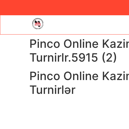
Pinco Online Kazi
Turnirlr.5915 (2)
Pinco Online Kazi
Turnirlər