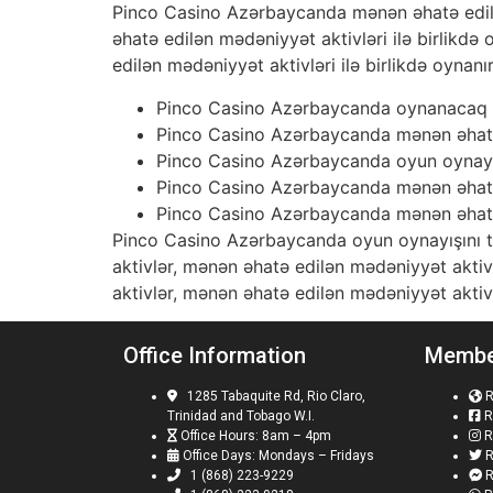
Pinco Casino Azərbaycanda mənən əhatə edilən 
əhatə edilən mədəniyyət aktivləri ilə birlikdə 
edilən mədəniyyət aktivləri ilə birlikdə oynanı
Pinco Casino Azərbaycanda oynanacaq tur
Pinco Casino Azərbaycanda mənən əhatə e
Pinco Casino Azərbaycanda oyun oynayış
Pinco Casino Azərbaycanda mənən əhatə e
Pinco Casino Azərbaycanda mənən əhatə e
Pinco Casino Azərbaycanda oyun oynayışını tə
aktivlər, mənən əhatə edilən mədəniyyət aktivlə
aktivlər, mənən əhatə edilən mədəniyyət aktivl
Office Information
Member
1285 Tabaquite Rd, Rio Claro,
R
Trinidad and Tobago W.I.
R
Office Hours: 8am – 4pm
R
Office Days: Mondays – Fridays
R
1 (868) 223-9229
R