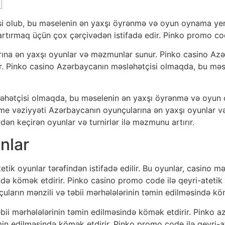
si olub, bu məselenin ən yaxşı öyrənmə və oyun oynama yer
tırmaq üçün çox çərçivədən istifadə edir. Pinko promo cod
ına ən yaxşı oyunlar və məzmunlar sunur. Pinko casino Az
ırır. Pinko casino Azərbaycanın məsləhətçisi olmaqda, bu 
əhətçisi olmaqda, bu məselenin ən yaxşı öyrənmə və oyun 
me vəziyyəti Azərbaycanın oyunçularına ən yaxşı oyunlar v
n keçirən oyunlar və turnirlər ilə məzmunu artırır.
nlar
tik oyunlar tərəfindən istifadə edilir. Bu oyunlar, casino 
ində kömək etdirir. Pinko casino promo code ilə qeyri-atetik
uların mənzili və təbii mərhələlərinin təmin edilməsində köm
əbii mərhələlərinin təmin edilməsində kömək etdirir. Pinko az
əmin edilməsində kömək etdirir. Pinko promo code ilə qeyri-