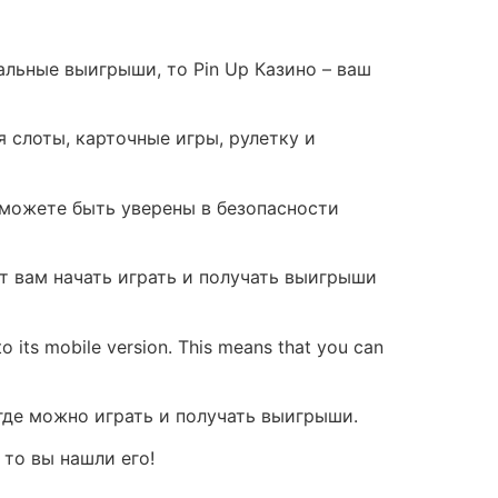
альные выигрыши, то Pin Up Казино – ваш
 слоты, карточные игры, рулетку и
ы можете быть уверены в безопасности
т вам начать играть и получать выигрыши
its mobile version. This means that you can
 где можно играть и получать выигрыши.
 то вы нашли его!