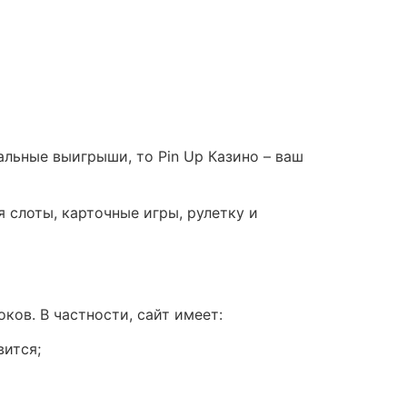
альные выигрыши, то Pin Up Казино – ваш
 слоты, карточные игры, рулетку и
ков. В частности, сайт имеет:
вится;