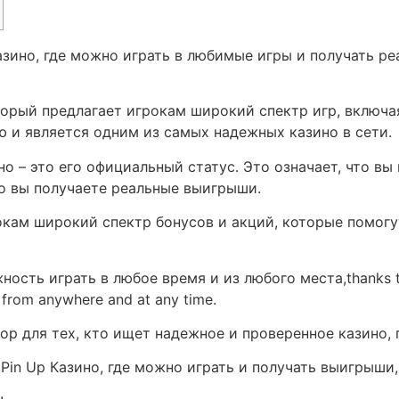
зино, где можно играть в любимые игры и получать ре
торый предлагает игрокам широкий спектр игр, включая
 и является одним из самых надежных казино в сети.
но – это его официальный статус. Это означает, что в
то вы получаете реальные выигрыши.
рокам широкий спектр бонусов и акций, которые помогу
ость играть в любое время и из любого места,thanks to 
 from anywhere and at any time.
бор для тех, кто ищет надежное и проверенное казино,
Pin Up Казино, где можно играть и получать выигрыши,