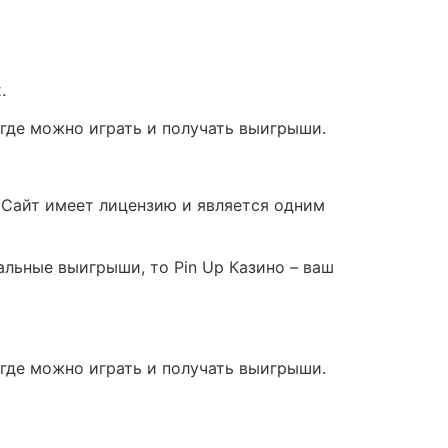
.
 где можно играть и получать выигрыши.
. Сайт имеет лицензию и является одним
альные выигрыши, то Pin Up Казино – ваш
 где можно играть и получать выигрыши.