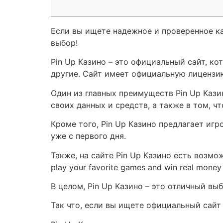
Если вы ищете надежное и проверенное ка
выбор!
Pin Up Казино – это официальный сайт, ко
другие. Сайт имеет официальную лицензию
Один из главных преимуществ Pin Up Кази
своих данных и средств, а также в том, ч
Кроме того, Pin Up Казино предлагает иг
уже с первого дня.
Также, на сайте Pin Up Казино есть возможн
play your favorite games and win real money
В целом, Pin Up Казино – это отличный вы
Так что, если вы ищете официальный сайт 