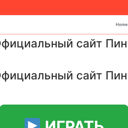
Home
Официальный сайт Пин
Официальный сайт Пин
ИГРАТЬ