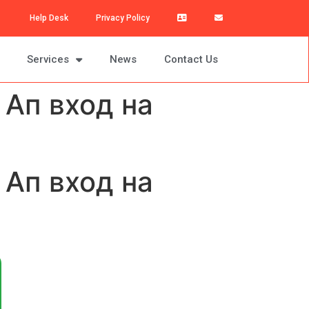
Help Desk
Privacy Policy
Services
News
Contact Us
 Ап вход на
 Ап вход на