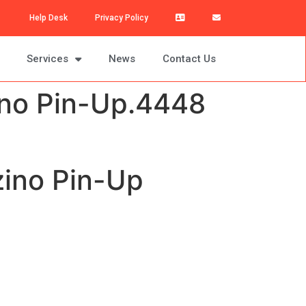
Help Desk
Privacy Policy
Services
News
Contact Us
ino Pin-Up.4448
zino Pin-Up