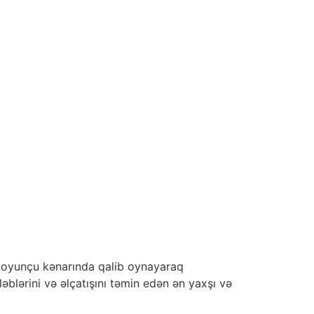
, oyunçu kənarında qalib oynayaraq
blərini və əlçatışını təmin edən ən yaxşı və