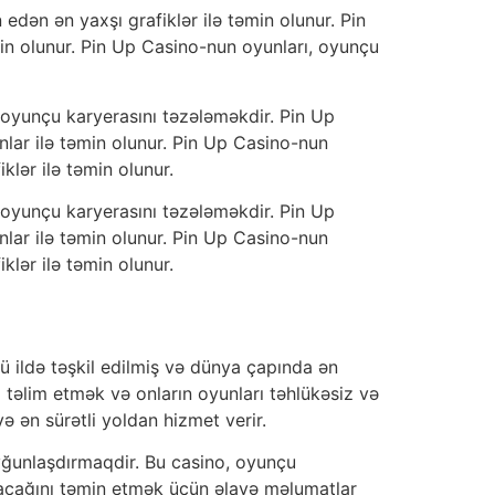
edən ən yaxşı grafiklər ilə təmin olunur. Pin
min olunur. Pin Up Casino-nun oyunları, oyunçu
oyunçu karyerasını təzələməkdir. Pin Up
nlar ilə təmin olunur. Pin Up Casino-nun
klər ilə təmin olunur.
oyunçu karyerasını təzələməkdir. Pin Up
nlar ilə təmin olunur. Pin Up Casino-nun
klər ilə təmin olunur.
ü ildə təşkil edilmiş və dünya çapında ən
 təlim etmək və onların oyunları təhlükəsiz və
ə ən sürətli yoldan hizmet verir.
 uyğunlaşdırmaqdir. Bu casino, oyunçu
nayacağını təmin etmək üçün əlavə məlumatlar