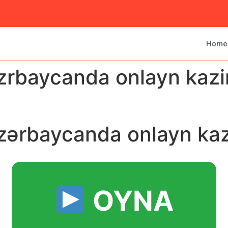
Home
Azrbaycanda onlayn kaz
Azərbaycanda onlayn ka
OYNA