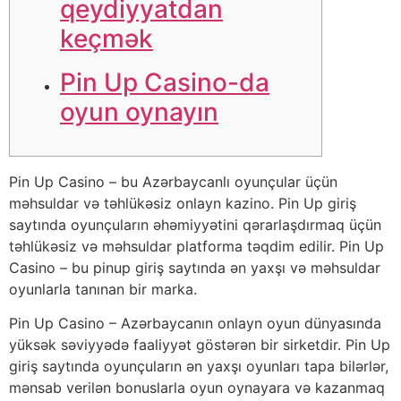
qeydiyyatdan
keçmək
Pin Up Casino-da
oyun oynayın
Pin Up Casino – bu Azərbaycanlı oyunçular üçün
məhsuldar və təhlükəsiz onlayn kazino. Pin Up giriş
saytında oyunçuların əhəmiyyətini qərarlaşdırmaq üçün
təhlükəsiz və məhsuldar platforma təqdim edilir. Pin Up
Casino – bu pinup giriş saytında ən yaxşı və məhsuldar
oyunlarla tanınan bir marka.
Pin Up Casino – Azərbaycanın onlayn oyun dünyasında
yüksək səviyyədə faaliyyət göstərən bir sirketdir. Pin Up
giriş saytında oyunçuların ən yaxşı oyunları tapa bilərlər,
mənsab verilən bonuslarla oyun oynayara və kazanmaq