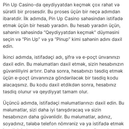
Pin Up Casino-da qeydiyyatdan keçmək çox rahat və
sürətli bir prosesdir. Bu proses üçün bir neçə adımdan
ibarətdir. İlk adımda, Pin Up Casino sahəsindən istifadə
etmək üçün bir hesab yaradın. Bu hesab yaradın üçün,
sahənin sahəsində “Qeydiyyatdan keçmək” düyməsini
seçin və “Pin Up” və ya “Pinup” kimi sahənin adını daxil
edin.
İkinci adımda, istifadəçi adı, şifrə və e-poçt ünvanınızı
daxil edin. Bu məlumatları daxil etmək, sizin hesabınızın
güvənliliyini artırır. Daha sonra, hesabınızı təsdiq etmək
üçün e-poçt ünvanınıza göndəriləcək bir təsdiq kodu
alacaqsınız. Bu kodu daxil etdikdən sonra, hesabınız
təsdiq olunur və qeydiyyat tamam olur.
Üçüncü adımda, istifadəçi məlumatlarınızı daxil edin. Bu
məlumatlar, sizi daha iyi tanışdıracaq və sizin
hesabınızın daha güvənlidir. Bu məlumatlar, adınız,
soyadınız, tələbə telefon nömrəniz və ya istifadə etmək