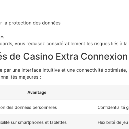
r la protection des données
es
ards, vous réduisez considérablement les risques liés à la
lés de Casino Extra Connexion
e par une interface intuitive et une connectivité optimisée
nnalités majeures :
Avantage
ion des données personnelles
Confidentialité g
bilité sur smartphones et tablettes
Flexibilité de j