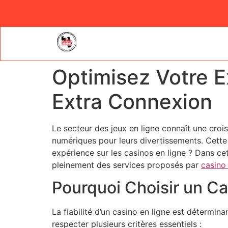
Optimisez Votre E
Extra Connexion
Le secteur des jeux en ligne connaît une croi
numériques pour leurs divertissements. Cette 
expérience sur les casinos en ligne ? Dans ce
pleinement des services proposés par
casino
Pourquoi Choisir un Ca
La fiabilité d’un casino en ligne est détermin
respecter plusieurs critères essentiels :