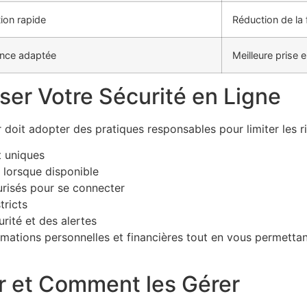
ion rapide
Réduction de la f
ance adaptée
Meilleure prise 
ser Votre Sécurité en Ligne
r doit adopter des pratiques responsables pour limiter les ri
t uniques
s lorsque disponible
urisés pour se connecter
tricts
rité et des alertes
mations personnelles et financières tout en vous permettan
er et Comment les Gérer