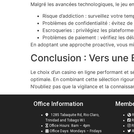
Malgré les avancées technologiques, le jeu en 
Risque d’addiction : surveillez votre te
Problèmes de confidentialité : évitez de
Escroqueries : privilégiez les plateforme
Problèmes de paiement : vérifiez les déla
En adoptant une approche proactive, vous min
Conclusion : Vers une 
Le choix d’un casino en ligne performant et s
optimale. En combinant cette sélection rigour
N’oubliez pas que la vigilance et la connaiss
Office Information
Member
1285 Tabaquite Rd, Rio Claro,
R
Trinidad and Tobago W.I.
R
Office Hours: 8am – 4pm
R
Office Days: Mondays – Fridays
R