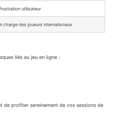
rustration utilisateur
en charge des joueurs internationaux
sques liés au jeu en ligne :
t de profiter sereinement de vos sessions de