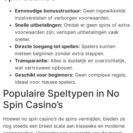
Eenvoudige bonusstructuur:
Geen ingewikkelde
inzetvereisten of verborgen voorwaarden.
Snelle uitbetalingen:
Omdat er geen spins of extra
voorwaarden zijn, verlopen uitbetalingen vaak
sneller.
Directe toegang tot spellen:
Spelers kunnen
meteen beginnen zonder extra stappen.
Transparantie:
Alles is duidelijk en overzichtelijk,
wat vertrouwen opbouwt.
Geschikt voor beginners:
Geen complexe regels,
ideaal voor nieuwe spelers.
Populaire Speltypen in No
Spin Casino’s
Hoewel no spin casino’s de spins vermijden, bieden ze
nog steeds een breed scala aan klassieke en moderne
casinospellen. Hieronder een overzicht van de meest