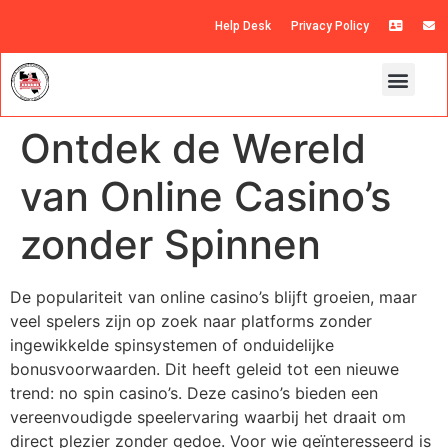
Help Desk
Privacy Policy
Ontdek de Wereld
van Online Casino’s
zonder Spinnen
De populariteit van online casino’s blijft groeien, maar
veel spelers zijn op zoek naar platforms zonder
ingewikkelde spinsystemen of onduidelijke
bonusvoorwaarden. Dit heeft geleid tot een nieuwe
trend: no spin casino’s. Deze casino’s bieden een
vereenvoudigde speelervaring waarbij het draait om
direct plezier zonder gedoe. Voor wie geïnteresseerd is