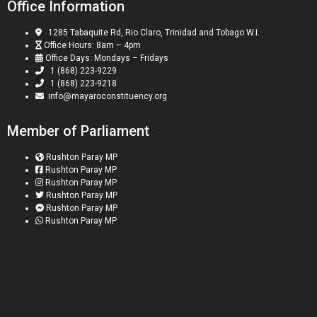
Office Information
1285 Tabaquite Rd, Rio Claro, Trinidad and Tobago W.I.
Office Hours: 8am – 4pm
Office Days: Mondays – Fridays
1 (868) 223-9229
1 (868) 223-9218
info@mayaroconstituency.org
Member of Parliament
Rushton Paray MP
Rushton Paray MP
Rushton Paray MP
Rushton Paray MP
Rushton Paray MP
Rushton Paray MP