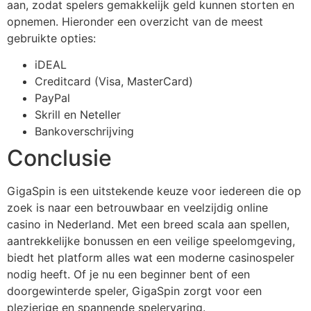
aan, zodat spelers gemakkelijk geld kunnen storten en
opnemen. Hieronder een overzicht van de meest
gebruikte opties:
iDEAL
Creditcard (Visa, MasterCard)
PayPal
Skrill en Neteller
Bankoverschrijving
Conclusie
GigaSpin is een uitstekende keuze voor iedereen die op
zoek is naar een betrouwbaar en veelzijdig online
casino in Nederland. Met een breed scala aan spellen,
aantrekkelijke bonussen en een veilige speelomgeving,
biedt het platform alles wat een moderne casinospeler
nodig heeft. Of je nu een beginner bent of een
doorgewinterde speler, GigaSpin zorgt voor een
plezierige en spannende spelervaring.