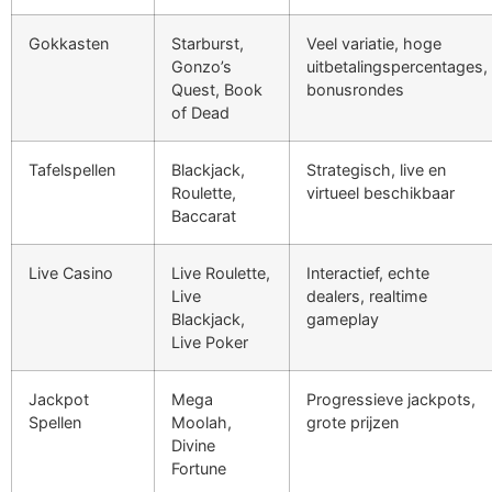
Gokkasten
Starburst,
Veel variatie, hoge
Gonzo’s
uitbetalingspercentages,
Quest, Book
bonusrondes
of Dead
Tafelspellen
Blackjack,
Strategisch, live en
Roulette,
virtueel beschikbaar
Baccarat
Live Casino
Live Roulette,
Interactief, echte
Live
dealers, realtime
Blackjack,
gameplay
Live Poker
Jackpot
Mega
Progressieve jackpots,
Spellen
Moolah,
grote prijzen
Divine
Fortune