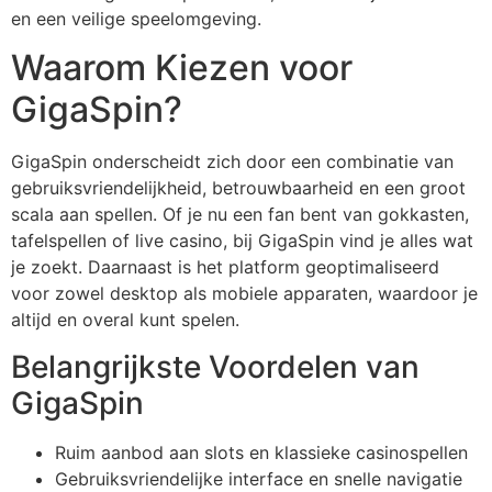
en een veilige speelomgeving.
Waarom Kiezen voor
GigaSpin?
GigaSpin onderscheidt zich door een combinatie van
gebruiksvriendelijkheid, betrouwbaarheid en een groot
scala aan spellen. Of je nu een fan bent van gokkasten,
tafelspellen of live casino, bij GigaSpin vind je alles wat
je zoekt. Daarnaast is het platform geoptimaliseerd
voor zowel desktop als mobiele apparaten, waardoor je
altijd en overal kunt spelen.
Belangrijkste Voordelen van
GigaSpin
Ruim aanbod aan slots en klassieke casinospellen
Gebruiksvriendelijke interface en snelle navigatie