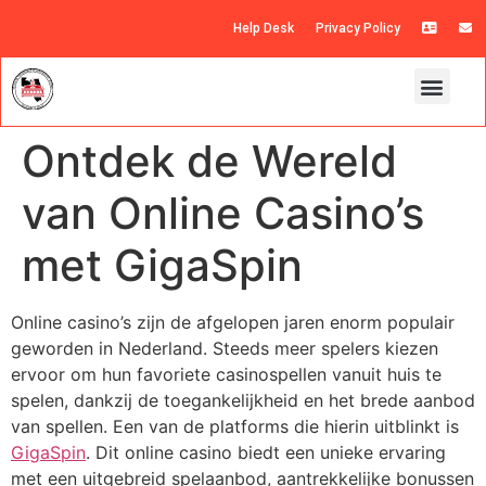
Help Desk
Privacy Policy
Ontdek de Wereld
van Online Casino’s
met GigaSpin
Online casino’s zijn de afgelopen jaren enorm populair
geworden in Nederland. Steeds meer spelers kiezen
ervoor om hun favoriete casinospellen vanuit huis te
spelen, dankzij de toegankelijkheid en het brede aanbod
van spellen. Een van de platforms die hierin uitblinkt is
GigaSpin
. Dit online casino biedt een unieke ervaring
met een uitgebreid spelaanbod, aantrekkelijke bonussen