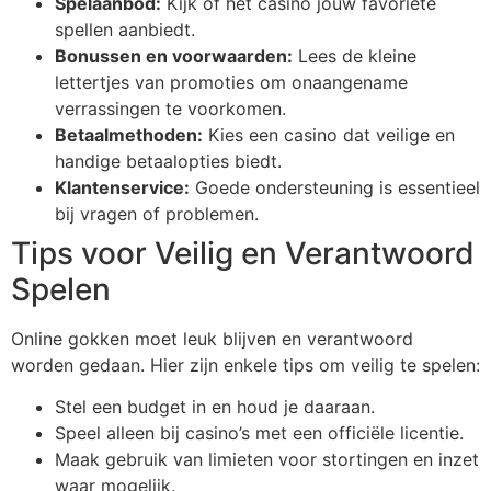
Spelaanbod:
Kijk of het casino jouw favoriete
spellen aanbiedt.
Bonussen en voorwaarden:
Lees de kleine
lettertjes van promoties om onaangename
verrassingen te voorkomen.
Betaalmethoden:
Kies een casino dat veilige en
handige betaalopties biedt.
Klantenservice:
Goede ondersteuning is essentieel
bij vragen of problemen.
Tips voor Veilig en Verantwoord
Spelen
Online gokken moet leuk blijven en verantwoord
worden gedaan. Hier zijn enkele tips om veilig te spelen:
Stel een budget in en houd je daaraan.
Speel alleen bij casino’s met een officiële licentie.
Maak gebruik van limieten voor stortingen en inzet
waar mogelijk.