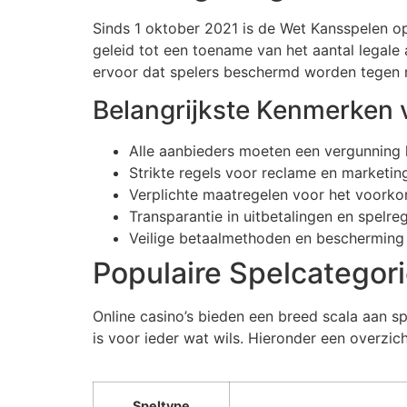
Sinds 1 oktober 2021 is de Wet Kansspelen op
geleid tot een toename van het aantal legal
ervoor dat spelers beschermd worden tegen m
Belangrijkste Kenmerken
Alle aanbieders moeten een vergunning
Strikte regels voor reclame en marketin
Verplichte maatregelen voor het voorko
Transparantie in uitbetalingen en spelreg
Veilige betaalmethoden en bescherming
Populaire Spelcategori
Online casino’s bieden een breed scala aan spe
is voor ieder wat wils. Hieronder een overzi
Speltype