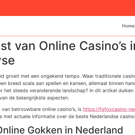
Home
 van Online Casino’s i
yse
and groeit met een ongekend tempo. Waar traditionele casin
 een breed scala aan spellen en kansen, allemaal binnen ha
r het steeds veranderende landschap? In dit artikel duiken
van de belangrijkste aspecten.
 van betrouwbare online casino’s, is
https://fgfoxcasino-n
ds met actuele informatie over de beste Nederlandse casino
nline Gokken in Nederland