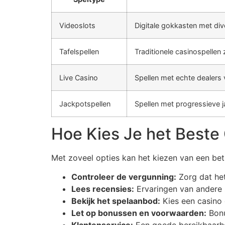
Videoslots
Digitale gokkasten met di
Tafelspellen
Traditionele casinospellen 
Live Casino
Spellen met echte dealers v
Jackpotspellen
Spellen met progressieve j
Hoe Kies Je het Beste
Met zoveel opties kan het kiezen van een betr
Controleer de vergunning:
Zorg dat het
Lees recensies:
Ervaringen van andere s
Bekijk het spelaanbod:
Kies een casino 
Let op bonussen en voorwaarden:
Bonu
Klantenservice:
Een goede bereikbaarhei