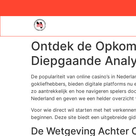
Ontdek de Opkomst
Diepgaande Anal
De populariteit van online casino’s in Nederl
gokliefhebbers, bieden digitale platforms nu
zo aantrekkelijk en hoe navigeren spelers doo
Nederland en geven we een helder overzicht 
Voor wie direct wil starten met het verkennen
beginnen. Deze site biedt een uitgebreide gi
De Wetgeving Achter O