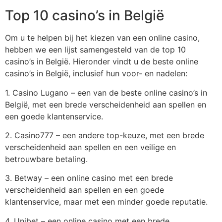
Top 10 casino’s in België
Om u te helpen bij het kiezen van een online casino,
hebben we een lijst samengesteld van de top 10
casino’s in België. Hieronder vindt u de beste online
casino’s in België, inclusief hun voor- en nadelen:
1. Casino Lugano – een van de beste online casino’s in
België, met een brede verscheidenheid aan spellen en
een goede klantenservice.
2. Casino777 – een andere top-keuze, met een brede
verscheidenheid aan spellen en een veilige en
betrouwbare betaling.
3. Betway – een online casino met een brede
verscheidenheid aan spellen en een goede
klantenservice, maar met een minder goede reputatie.
4. Unibet – een online casino met een brede