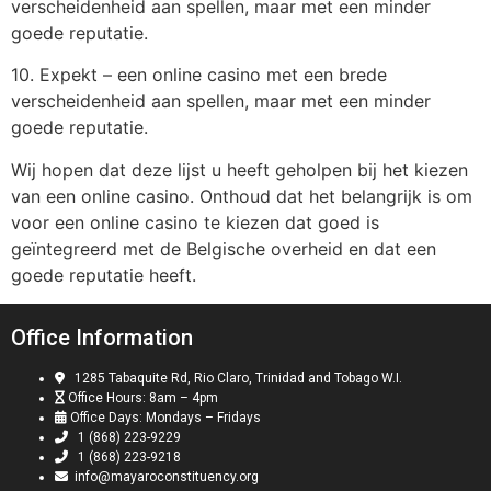
verscheidenheid aan spellen, maar met een minder
goede reputatie.
10. Expekt – een online casino met een brede
verscheidenheid aan spellen, maar met een minder
goede reputatie.
Wij hopen dat deze lijst u heeft geholpen bij het kiezen
van een online casino. Onthoud dat het belangrijk is om
voor een online casino te kiezen dat goed is
geïntegreerd met de Belgische overheid en dat een
goede reputatie heeft.
Office Information
1285 Tabaquite Rd, Rio Claro, Trinidad and Tobago W.I.
Office Hours: 8am – 4pm
Office Days: Mondays – Fridays
1 (868) 223-9229
1 (868) 223-9218
info@mayaroconstituency.org