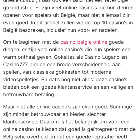
unieke cultuur, maar ook een land met een levendige
gokindustrie. Er zijn veel online casino’s die hun deuren
openen voor spelers uit België, maar niet allemaal zijn
even goed. In dit artikel zullen we de top 10 casino’s in
België bespreken, inclusief hun voor- en nadelen.
Om te beginnen met de
casino belgie online
goede
dingen: er zijn veel online casino’s die hun spelers een
warm onthaal geven. Goksites als Casino Lugano en
Casino777 bieden een brede verscheidenheid aan
spellen, van klassieke gokkasten tot moderne
videospelletjes. En dat’s nog niet alles: deze casino’s
bieden ook een goede klantenservice en een veilige en
betrouwbare betaling.
Maar niet alle online casino’s zijn even goed. Sommige
zijn minder betrouwbaar en bieden slechter
klantenservice. Daarom is het belangrijk om voor een
online casino te kiezen dat goed is geïntegreerd met de
Belgische overheid en dat een goede reputatie heeft.