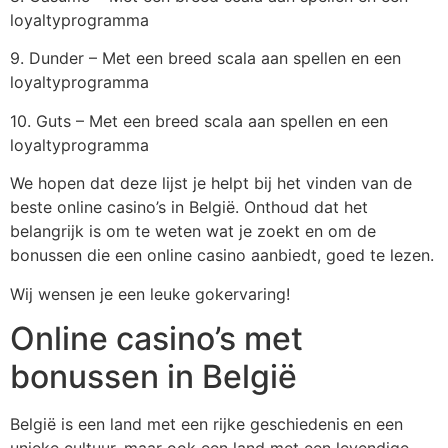
loyaltyprogramma
9. Dunder – Met een breed scala aan spellen en een
loyaltyprogramma
10. Guts – Met een breed scala aan spellen en een
loyaltyprogramma
We hopen dat deze lijst je helpt bij het vinden van de
beste online casino’s in België. Onthoud dat het
belangrijk is om te weten wat je zoekt en om de
bonussen die een online casino aanbiedt, goed te lezen.
Wij wensen je een leuke gokervaring!
Online casino’s met
bonussen in België
België is een land met een rijke geschiedenis en een