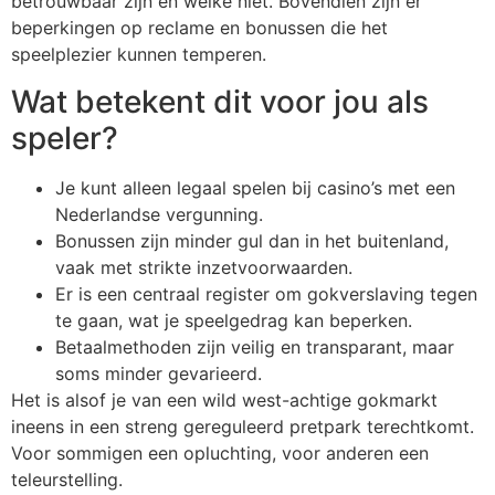
betrouwbaar zijn en welke niet. Bovendien zijn er
beperkingen op reclame en bonussen die het
speelplezier kunnen temperen.
Wat betekent dit voor jou als
speler?
Je kunt alleen legaal spelen bij casino’s met een
Nederlandse vergunning.
Bonussen zijn minder gul dan in het buitenland,
vaak met strikte inzetvoorwaarden.
Er is een centraal register om gokverslaving tegen
te gaan, wat je speelgedrag kan beperken.
Betaalmethoden zijn veilig en transparant, maar
soms minder gevarieerd.
Het is alsof je van een wild west-achtige gokmarkt
ineens in een streng gereguleerd pretpark terechtkomt.
Voor sommigen een opluchting, voor anderen een
teleurstelling.