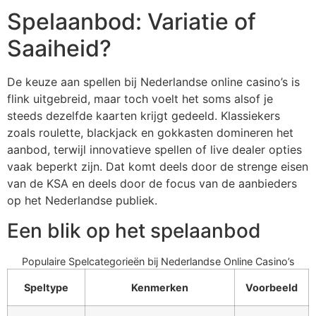
Spelaanbod: Variatie of
Saaiheid?
De keuze aan spellen bij Nederlandse online casino’s is
flink uitgebreid, maar toch voelt het soms alsof je
steeds dezelfde kaarten krijgt gedeeld. Klassiekers
zoals roulette, blackjack en gokkasten domineren het
aanbod, terwijl innovatieve spellen of live dealer opties
vaak beperkt zijn. Dat komt deels door de strenge eisen
van de KSA en deels door de focus van de aanbieders
op het Nederlandse publiek.
Een blik op het spelaanbod
Populaire Spelcategorieën bij Nederlandse Online Casino’s
Speltype
Kenmerken
Voorbeeld