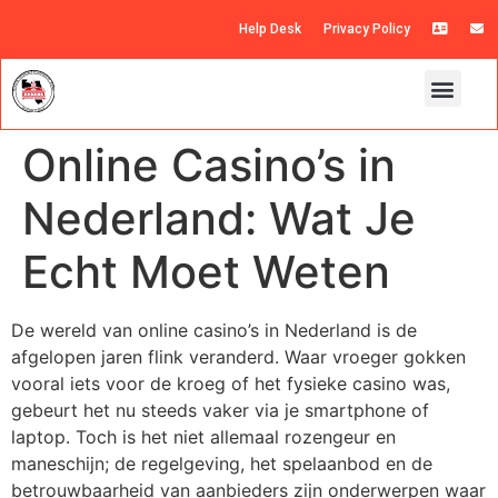
Help Desk
Privacy Policy
Online Casino’s in
Nederland: Wat Je
Echt Moet Weten
De wereld van online casino’s in Nederland is de
afgelopen jaren flink veranderd. Waar vroeger gokken
vooral iets voor de kroeg of het fysieke casino was,
gebeurt het nu steeds vaker via je smartphone of
laptop. Toch is het niet allemaal rozengeur en
maneschijn; de regelgeving, het spelaanbod en de
betrouwbaarheid van aanbieders zijn onderwerpen waar