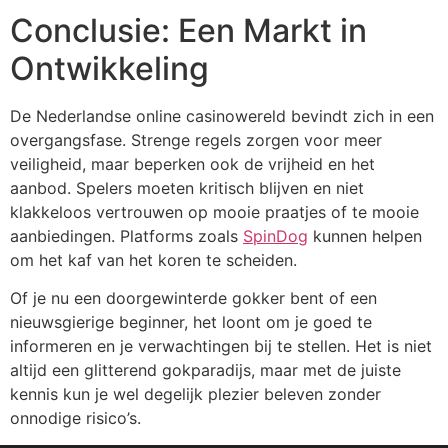
Conclusie: Een Markt in
Ontwikkeling
De Nederlandse online casinowereld bevindt zich in een
overgangsfase. Strenge regels zorgen voor meer
veiligheid, maar beperken ook de vrijheid en het
aanbod. Spelers moeten kritisch blijven en niet
klakkeloos vertrouwen op mooie praatjes of te mooie
aanbiedingen. Platforms zoals
SpinDog
kunnen helpen
om het kaf van het koren te scheiden.
Of je nu een doorgewinterde gokker bent of een
nieuwsgierige beginner, het loont om je goed te
informeren en je verwachtingen bij te stellen. Het is niet
altijd een glitterend gokparadijs, maar met de juiste
kennis kun je wel degelijk plezier beleven zonder
onnodige risico’s.