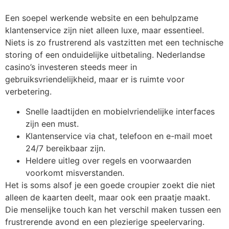
Een soepel werkende website en een behulpzame
klantenservice zijn niet alleen luxe, maar essentieel.
Niets is zo frustrerend als vastzitten met een technische
storing of een onduidelijke uitbetaling. Nederlandse
casino’s investeren steeds meer in
gebruiksvriendelijkheid, maar er is ruimte voor
verbetering.
Snelle laadtijden en mobielvriendelijke interfaces
zijn een must.
Klantenservice via chat, telefoon en e-mail moet
24/7 bereikbaar zijn.
Heldere uitleg over regels en voorwaarden
voorkomt misverstanden.
Het is soms alsof je een goede croupier zoekt die niet
alleen de kaarten deelt, maar ook een praatje maakt.
Die menselijke touch kan het verschil maken tussen een
frustrerende avond en een plezierige speelervaring.