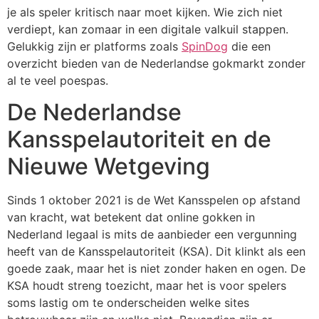
je als speler kritisch naar moet kijken. Wie zich niet
verdiept, kan zomaar in een digitale valkuil stappen.
Gelukkig zijn er platforms zoals
SpinDog
die een
overzicht bieden van de Nederlandse gokmarkt zonder
al te veel poespas.
De Nederlandse
Kansspelautoriteit en de
Nieuwe Wetgeving
Sinds 1 oktober 2021 is de Wet Kansspelen op afstand
van kracht, wat betekent dat online gokken in
Nederland legaal is mits de aanbieder een vergunning
heeft van de Kansspelautoriteit (KSA). Dit klinkt als een
goede zaak, maar het is niet zonder haken en ogen. De
KSA houdt streng toezicht, maar het is voor spelers
soms lastig om te onderscheiden welke sites