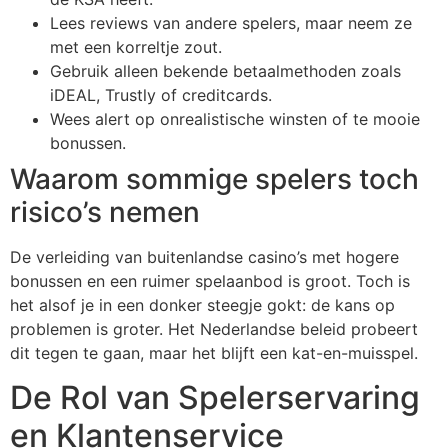
Lees reviews van andere spelers, maar neem ze
met een korreltje zout.
Gebruik alleen bekende betaalmethoden zoals
iDEAL, Trustly of creditcards.
Wees alert op onrealistische winsten of te mooie
bonussen.
Waarom sommige spelers toch
risico’s nemen
De verleiding van buitenlandse casino’s met hogere
bonussen en een ruimer spelaanbod is groot. Toch is
het alsof je in een donker steegje gokt: de kans op
problemen is groter. Het Nederlandse beleid probeert
dit tegen te gaan, maar het blijft een kat-en-muisspel.
De Rol van Spelerservaring
en Klantenservice