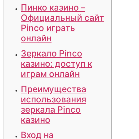
Пинко казино –
Официальный сайт
Pinco играть
онлайн
Зеркало Pinco
казино: доступ к
играм онлайн
Преимущества
использования
зеркала Pinco
казино
Вход на