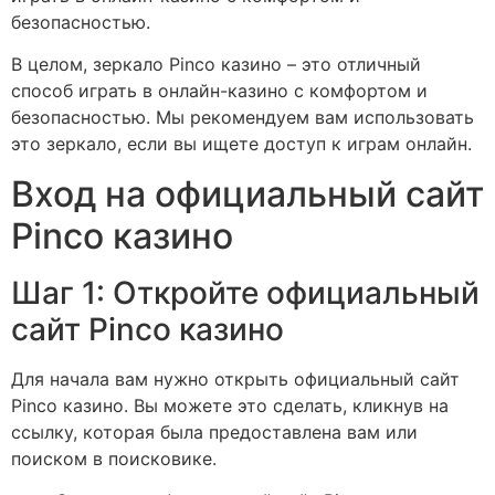
безопасностью.
В целом, зеркало Pinco казино – это отличный
способ играть в онлайн-казино с комфортом и
безопасностью. Мы рекомендуем вам использовать
это зеркало, если вы ищете доступ к играм онлайн.
Вход на официальный сайт
Pinco казино
Шаг 1: Откройте официальный
сайт Pinco казино
Для начала вам нужно открыть официальный сайт
Pinco казино. Вы можете это сделать, кликнув на
ссылку, которая была предоставлена вам или
поиском в поисковике.