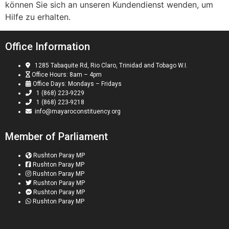
können Sie sich an unseren Kundendienst wenden, um
Hilfe zu erhalten.
Office Information
1285 Tabaquite Rd, Rio Claro, Trinidad and Tobago W.I.
Office Hours: 8am – 4pm
Office Days: Mondays – Fridays
1 (868) 223-9229
1 (868) 223-9218
info@mayaroconstituency.org
Member of Parliament
Rushton Paray MP
Rushton Paray MP
Rushton Paray MP
Rushton Paray MP
Rushton Paray MP
Rushton Paray MP