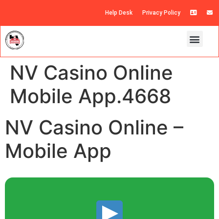
Help Desk
Privacy Policy
NV Casino Online
Mobile App.4668
NV Casino Online –
Mobile App