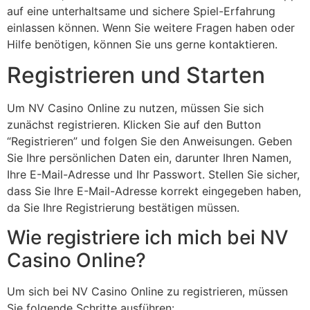
auf eine unterhaltsame und sichere Spiel-Erfahrung
einlassen können. Wenn Sie weitere Fragen haben oder
Hilfe benötigen, können Sie uns gerne kontaktieren.
Registrieren und Starten
Um NV Casino Online zu nutzen, müssen Sie sich
zunächst registrieren. Klicken Sie auf den Button
“Registrieren” und folgen Sie den Anweisungen. Geben
Sie Ihre persönlichen Daten ein, darunter Ihren Namen,
Ihre E-Mail-Adresse und Ihr Passwort. Stellen Sie sicher,
dass Sie Ihre E-Mail-Adresse korrekt eingegeben haben,
da Sie Ihre Registrierung bestätigen müssen.
Wie registriere ich mich bei NV
Casino Online?
Um sich bei NV Casino Online zu registrieren, müssen
Sie folgende Schritte ausführen: