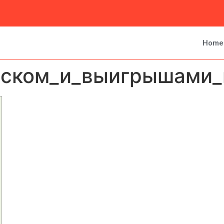
Home
иском_и_выигрышами_