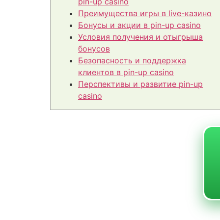
pin-up casino
Преимущества игры в live-казино
Бонусы и акции в pin-up casino
Условия получения и отыгрыша
бонусов
Безопасность и поддержка
клиентов в pin-up casino
Перспективы и развитие pin-up
casino