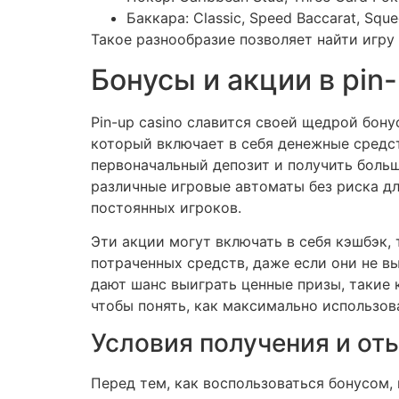
Баккара: Classic, Speed Baccarat, Sque
Такое разнообразие позволяет найти игру 
Бонусы и акции в pin-
Pin-up casino славится своей щедрой бон
который включает в себя денежные средс
первоначальный депозит и получить боль
различные игровые автоматы без риска дл
постоянных игроков.
Эти акции могут включать в себя кэшбэк,
потраченных средств, даже если они не в
дают шанс выиграть ценные призы, такие 
чтобы понять, как максимально использов
Условия получения и от
Перед тем, как воспользоваться бонусом,