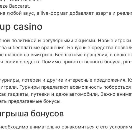
eze Baccarat.
на любой вкус, а live-формат добавляет азарта и реали
up casino
усной политикой и регулярными акциями. Новые игроки
тва и бесплатные вращения. Бонусные средства позвол
ше шансов на выигрыш. Бесплатные вращения, в свою о
я своих средств. Помимо приветственного бонуса, pin-
 турниры, лотереи и другие интересные предложения. 
ыиграли. Турниры предлагают возможность побороться
как гаджеты, путевки и даже автомобили. Важно внима
ать предлагаемые бонусы.
ыгрыша бонусов
 необходимо внимательно ознакомиться с его условиям