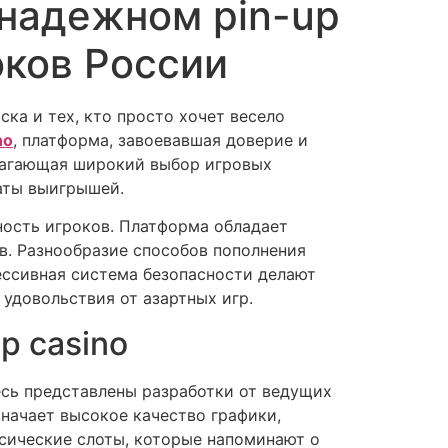
надежном pin-up
оков России
а и тех, кто просто хочет весело
no
, платформа, завоевавшая доверие и
длагающая широкий выбор игровых
латы выигрышей.
ность игроков. Платформа обладает
в. Разнообразие способов пополнения
ессивная система безопасности делают
удовольствия от азартных игр.
p casino
есь представлены разработки от ведущих
означает высокое качество графики,
ссические слоты, которые напоминают о