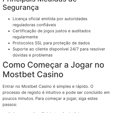
Segurança
Licença oficial emitida por autoridades
reguladoras confiáveis
Certificação de jogos justos e auditados
regularmente
Protocolos SSL para proteção de dados
Suporte ao cliente disponível 24/7 para resolver
dúvidas e problemas
Como Começar a Jogar no
Mostbet Casino
Entrar no Mostbet Casino é simples e rápido. O
processo de registo é intuitivo e pode ser concluído em
poucos minutos. Para começar a jogar, siga estes
passos: