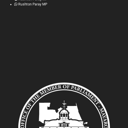
Rushton Paray MP