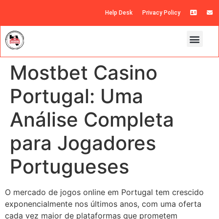
Help Desk
Privacy Policy
Mostbet Casino
Portugal: Uma
Análise Completa
para Jogadores
Portugueses
O mercado de jogos online em Portugal tem crescido
exponencialmente nos últimos anos, com uma oferta
cada vez maior de plataformas que prometem