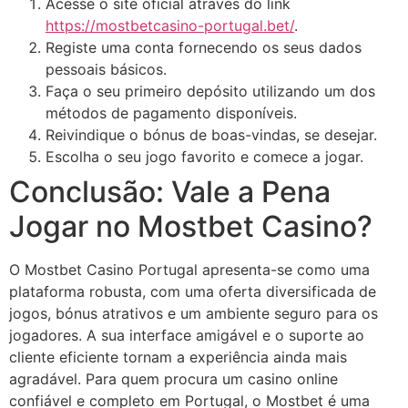
Acesse o site oficial através do link
https://mostbetcasino-portugal.bet/
.
Registe uma conta fornecendo os seus dados
pessoais básicos.
Faça o seu primeiro depósito utilizando um dos
métodos de pagamento disponíveis.
Reivindique o bónus de boas-vindas, se desejar.
Escolha o seu jogo favorito e comece a jogar.
Conclusão: Vale a Pena
Jogar no Mostbet Casino?
O Mostbet Casino Portugal apresenta-se como uma
plataforma robusta, com uma oferta diversificada de
jogos, bónus atrativos e um ambiente seguro para os
jogadores. A sua interface amigável e o suporte ao
cliente eficiente tornam a experiência ainda mais
agradável. Para quem procura um casino online
confiável e completo em Portugal, o Mostbet é uma