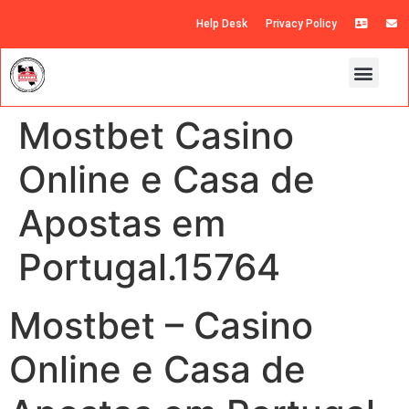
Help Desk
Privacy Policy
Mostbet Casino
Online e Casa de
Apostas em
Portugal.15764
Mostbet – Casino
Online e Casa de