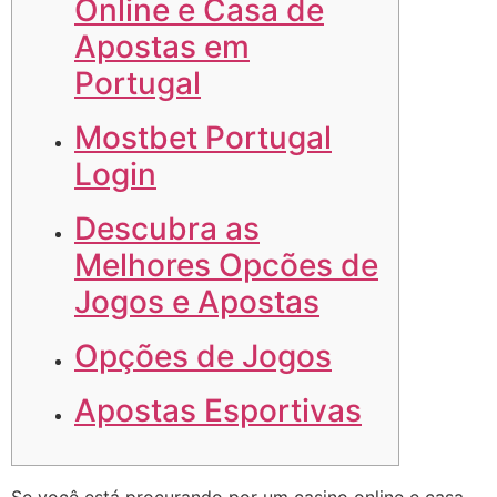
Online e Casa de
Apostas em
Portugal
Mostbet Portugal
Login
Descubra as
Melhores Opcões de
Jogos e Apostas
Opções de Jogos
Apostas Esportivas