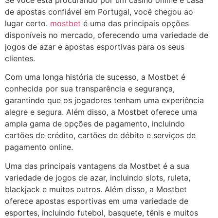
Se você está procurando por um casino online e casa
de apostas confiável em Portugal, você chegou ao
lugar certo.
mostbet
é uma das principais opções
disponíveis no mercado, oferecendo uma variedade de
jogos de azar e apostas esportivas para os seus
clientes.
Com uma longa história de sucesso, a Mostbet é
conhecida por sua transparência e segurança,
garantindo que os jogadores tenham uma experiência
alegre e segura. Além disso, a Mostbet oferece uma
ampla gama de opções de pagamento, incluindo
cartões de crédito, cartões de débito e serviços de
pagamento online.
Uma das principais vantagens da Mostbet é a sua
variedade de jogos de azar, incluindo slots, ruleta,
blackjack e muitos outros. Além disso, a Mostbet
oferece apostas esportivas em uma variedade de
esportes, incluindo futebol, basquete, tênis e muitos