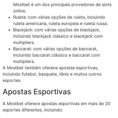
Mostbet é um dos principais provedores de slots
online.
Ruleta: com várias opções de ruleta, incluindo
ruleta americana, ruleta europeia e ruleta russa.
Blackjack: com várias opções de blackjack,
incluindo blackjack clássico e blackjack com
multipliers.
Baccarat: com várias opções de baccarat,
incluindo baccarat clássico e baccarat com
multipliers.
A Mostbet também oferece apostas esportivas,
incluindo futebol, basquete, tênis e muitos outros
esportes.
Apostas Esportivas
A Mostbet oferece apostas esportivas em mais de 20
esportes diferentes, incluindo: