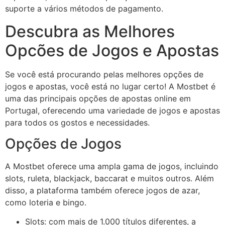
suporte a vários métodos de pagamento.
Descubra as Melhores
Opcões de Jogos e Apostas
Se você está procurando pelas melhores opções de
jogos e apostas, você está no lugar certo! A Mostbet é
uma das principais opções de apostas online em
Portugal, oferecendo uma variedade de jogos e apostas
para todos os gostos e necessidades.
Opções de Jogos
A Mostbet oferece uma ampla gama de jogos, incluindo
slots, ruleta, blackjack, baccarat e muitos outros. Além
disso, a plataforma também oferece jogos de azar,
como loteria e bingo.
Slots: com mais de 1.000 títulos diferentes, a