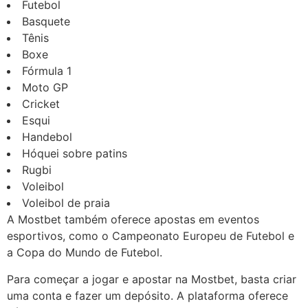
Futebol
Basquete
Tênis
Boxe
Fórmula 1
Moto GP
Cricket
Esqui
Handebol
Hóquei sobre patins
Rugbi
Voleibol
Voleibol de praia
A Mostbet também oferece apostas em eventos
esportivos, como o Campeonato Europeu de Futebol e
a Copa do Mundo de Futebol.
Para começar a jogar e apostar na Mostbet, basta criar
uma conta e fazer um depósito. A plataforma oferece