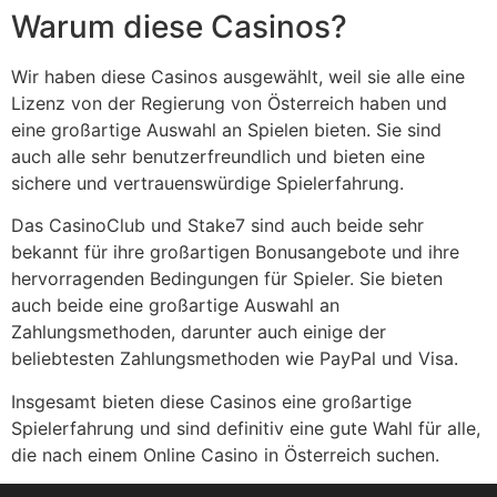
Warum diese Casinos?
Wir haben diese Casinos ausgewählt, weil sie alle eine
Lizenz von der Regierung von Österreich haben und
eine großartige Auswahl an Spielen bieten. Sie sind
auch alle sehr benutzerfreundlich und bieten eine
sichere und vertrauenswürdige Spielerfahrung.
Das CasinoClub und Stake7 sind auch beide sehr
bekannt für ihre großartigen Bonusangebote und ihre
hervorragenden Bedingungen für Spieler. Sie bieten
auch beide eine großartige Auswahl an
Zahlungsmethoden, darunter auch einige der
beliebtesten Zahlungsmethoden wie PayPal und Visa.
Insgesamt bieten diese Casinos eine großartige
Spielerfahrung und sind definitiv eine gute Wahl für alle,
die nach einem Online Casino in Österreich suchen.