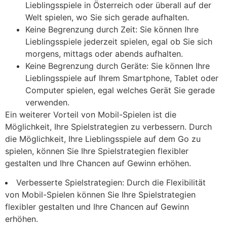
Lieblingsspiele in Österreich oder überall auf der
Welt spielen, wo Sie sich gerade aufhalten.
Keine Begrenzung durch Zeit: Sie können Ihre
Lieblingsspiele jederzeit spielen, egal ob Sie sich
morgens, mittags oder abends aufhalten.
Keine Begrenzung durch Geräte: Sie können Ihre
Lieblingsspiele auf Ihrem Smartphone, Tablet oder
Computer spielen, egal welches Gerät Sie gerade
verwenden.
Ein weiterer Vorteil von Mobil-Spielen ist die
Möglichkeit, Ihre Spielstrategien zu verbessern. Durch
die Möglichkeit, Ihre Lieblingsspiele auf dem Go zu
spielen, können Sie Ihre Spielstrategien flexibler
gestalten und Ihre Chancen auf Gewinn erhöhen.
Verbesserte Spielstrategien: Durch die Flexibilität
von Mobil-Spielen können Sie Ihre Spielstrategien
flexibler gestalten und Ihre Chancen auf Gewinn
erhöhen.