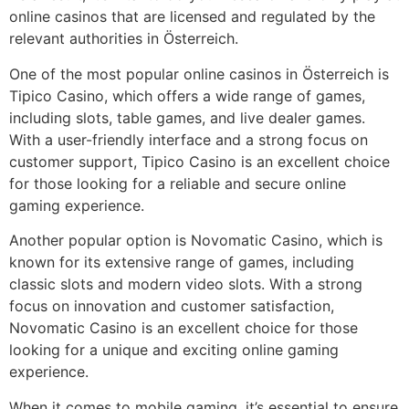
online casinos that are licensed and regulated by the
relevant authorities in Österreich.
One of the most popular online casinos in Österreich is
Tipico Casino, which offers a wide range of games,
including slots, table games, and live dealer games.
With a user-friendly interface and a strong focus on
customer support, Tipico Casino is an excellent choice
for those looking for a reliable and secure online
gaming experience.
Another popular option is Novomatic Casino, which is
known for its extensive range of games, including
classic slots and modern video slots. With a strong
focus on innovation and customer satisfaction,
Novomatic Casino is an excellent choice for those
looking for a unique and exciting online gaming
experience.
When it comes to mobile gaming, it’s essential to ensure