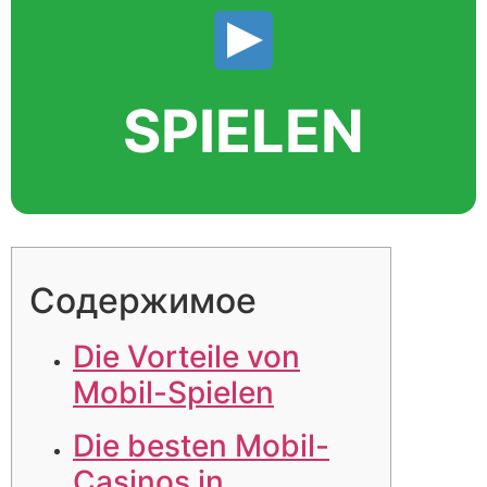
SPIELEN
Содержимое
Die Vorteile von
Mobil-Spielen
Die besten Mobil-
Casinos in