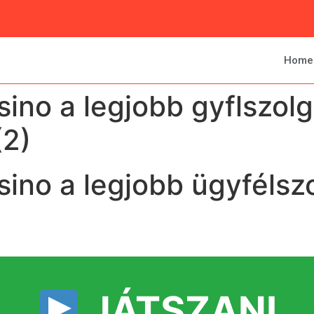
Home
no a legjobb gyflszolgl
(2)
ino a legjobb ügyfélszo
JÁTSZANI