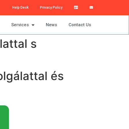
Help Desk
Privacy Policy
Services
News
Contact Us
attal s
lgálattal és