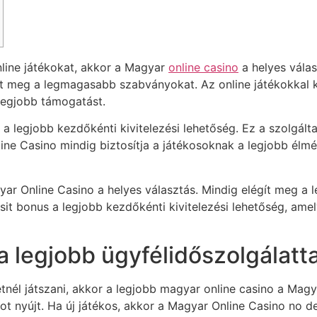
nline játékokat, akkor a Magyar
online casino
a helyes válas
gít meg a legmagasabb szabványokat. Az online játékokkal
 legjobb támogatást.
 a legjobb kezdőkénti kivitelezési lehetőség. Ez a szolgált
ine Casino mindig biztosítja a játékosoknak a legjobb élm
yar Online Casino a helyes választás. Mindig elégít meg 
sit bonus a legjobb kezdőkénti kivitelezési lehetőség, ame
 legjobb ügyfélidőszolgálatt
nél játszani, akkor a legjobb magyar online casino a Magya
ot nyújt. Ha új játékos, akkor a Magyar Online Casino no 