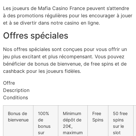
Les joueurs de Mafia Casino France peuvent s’attendre
à des promotions régulières pour les encourager à jouer
et à se divertir dans notre casino en ligne.
Offres spéciales
Nos offres spéciales sont conçues pour vous offrir un
jeu plus excitant et plus récompensant. Vous pouvez
bénéficier de bonus de bienvenue, de free spins et de
cashback pour les joueurs fidèles.
Offre
Description
Conditions
Bonus de
100%
Minimum
Free
50 free
bienvenue
de
dépôt de
Spins
spins
bonus
20€,
sur le
sur
maximum
slot