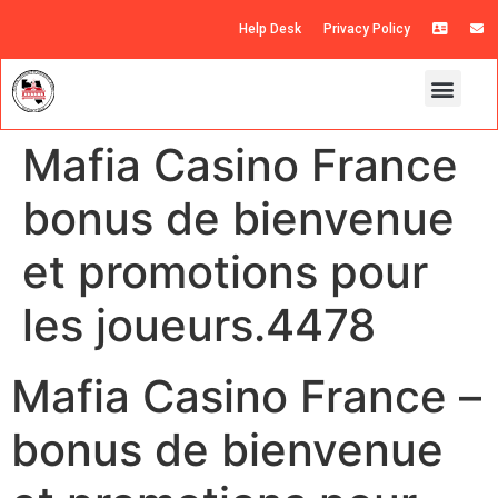
Help Desk
Privacy Policy
Mafia Casino France
bonus de bienvenue
et promotions pour
les joueurs.4478
Mafia Casino France –
bonus de bienvenue