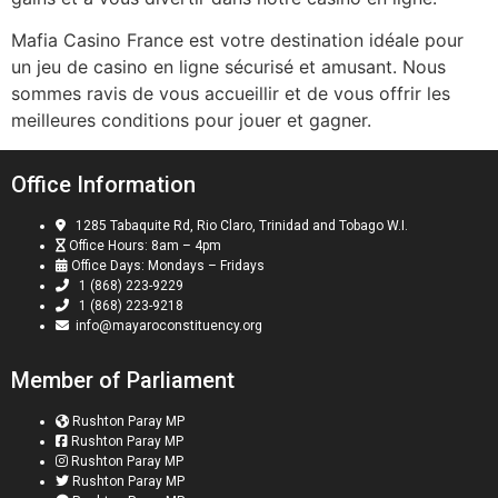
Mafia Casino France est votre destination idéale pour
un jeu de casino en ligne sécurisé et amusant. Nous
sommes ravis de vous accueillir et de vous offrir les
meilleures conditions pour jouer et gagner.
Office Information
1285 Tabaquite Rd, Rio Claro, Trinidad and Tobago W.I.
Office Hours: 8am – 4pm
Office Days: Mondays – Fridays
1 (868) 223-9229
1 (868) 223-9218
info@mayaroconstituency.org
Member of Parliament
Rushton Paray MP
Rushton Paray MP
Rushton Paray MP
Rushton Paray MP