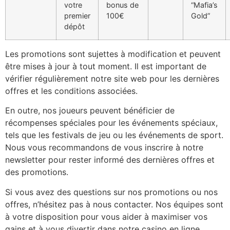
votre
bonus de
“Mafia’s
premier
100€
Gold”
dépôt
Les promotions sont sujettes à modification et peuvent
être mises à jour à tout moment. Il est important de
vérifier régulièrement notre site web pour les dernières
offres et les conditions associées.
En outre, nos joueurs peuvent bénéficier de
récompenses spéciales pour les événements spéciaux,
tels que les festivals de jeu ou les événements de sport.
Nous vous recommandons de vous inscrire à notre
newsletter pour rester informé des dernières offres et
des promotions.
Si vous avez des questions sur nos promotions ou nos
offres, n’hésitez pas à nous contacter. Nos équipes sont
à votre disposition pour vous aider à maximiser vos
gains et à vous divertir dans notre casino en ligne.