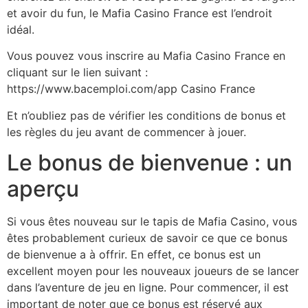
et avoir du fun, le Mafia Casino France est l’endroit
idéal.
Vous pouvez vous inscrire au Mafia Casino France en
cliquant sur le lien suivant :
https://www.bacemploi.com/app Casino France
Et n’oubliez pas de vérifier les conditions de bonus et
les règles du jeu avant de commencer à jouer.
Le bonus de bienvenue : un
aperçu
Si vous êtes nouveau sur le tapis de Mafia Casino, vous
êtes probablement curieux de savoir ce que ce bonus
de bienvenue a à offrir. En effet, ce bonus est un
excellent moyen pour les nouveaux joueurs de se lancer
dans l’aventure de jeu en ligne. Pour commencer, il est
important de noter que ce bonus est réservé aux