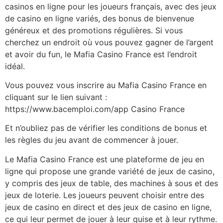
casinos en ligne pour les joueurs français, avec des jeux
de casino en ligne variés, des bonus de bienvenue
généreux et des promotions régulières. Si vous
cherchez un endroit où vous pouvez gagner de l’argent
et avoir du fun, le Mafia Casino France est l’endroit
idéal.
Vous pouvez vous inscrire au Mafia Casino France en
cliquant sur le lien suivant :
https://www.bacemploi.com/app Casino France
Et n’oubliez pas de vérifier les conditions de bonus et
les règles du jeu avant de commencer à jouer.
Le Mafia Casino France est une plateforme de jeu en
ligne qui propose une grande variété de jeux de casino,
y compris des jeux de table, des machines à sous et des
jeux de loterie. Les joueurs peuvent choisir entre des
jeux de casino en direct et des jeux de casino en ligne,
ce qui leur permet de jouer à leur guise et à leur rythme.