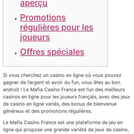
aperçu
Promotions
régulières pour les
joueurs
Offres spéciales
Si vous cherchez un casino en ligne où vous pouvez
gagner de l’argent et avoir du fun, vous êtes au bon
endroit ! Le Mafia Casino France est l’un des meilleurs
casinos en ligne pour les joueurs français, avec des jeux
de casino en ligne variés, des bonus de bienvenue
généreux et des promotions régulières.
Le Mafia Casino France est une plateforme de jeu en
ligne qui propose une grande variété de jeux de casino,