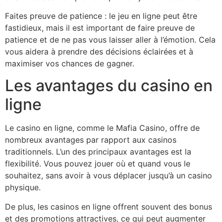
Faites preuve de patience : le jeu en ligne peut être
fastidieux, mais il est important de faire preuve de
patience et de ne pas vous laisser aller à l’émotion. Cela
vous aidera à prendre des décisions éclairées et à
maximiser vos chances de gagner.
Les avantages du casino en
ligne
Le casino en ligne, comme le Mafia Casino, offre de
nombreux avantages par rapport aux casinos
traditionnels. L’un des principaux avantages est la
flexibilité. Vous pouvez jouer où et quand vous le
souhaitez, sans avoir à vous déplacer jusqu’à un casino
physique.
De plus, les casinos en ligne offrent souvent des bonus
et des promotions attractives, ce qui peut augmenter