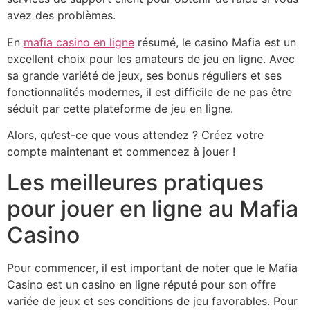
avez des problèmes.
En
mafia casino en ligne
résumé, le casino Mafia est un
excellent choix pour les amateurs de jeu en ligne. Avec
sa grande variété de jeux, ses bonus réguliers et ses
fonctionnalités modernes, il est difficile de ne pas être
séduit par cette plateforme de jeu en ligne.
Alors, qu’est-ce que vous attendez ? Créez votre
compte maintenant et commencez à jouer !
Les meilleures pratiques
pour jouer en ligne au Mafia
Casino
Pour commencer, il est important de noter que le Mafia
Casino est un casino en ligne réputé pour son offre
variée de jeux et ses conditions de jeu favorables. Pour