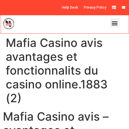
Help Desk
Privacy Policy
Mafia Casino avis
avantages et
fonctionnalits du
casino online.1883
(2)
Mafia Casino avis –