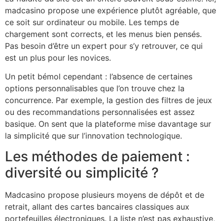
madcasino propose une expérience plutôt agréable, que
ce soit sur ordinateur ou mobile. Les temps de
chargement sont corrects, et les menus bien pensés.
Pas besoin d’être un expert pour s’y retrouver, ce qui
est un plus pour les novices.
Un petit bémol cependant : l’absence de certaines
options personnalisables que l’on trouve chez la
concurrence. Par exemple, la gestion des filtres de jeux
ou des recommandations personnalisées est assez
basique. On sent que la plateforme mise davantage sur
la simplicité que sur l’innovation technologique.
Les méthodes de paiement :
diversité ou simplicité ?
Madcasino propose plusieurs moyens de dépôt et de
retrait, allant des cartes bancaires classiques aux
portefeuilles électroniques. La liste n’est pas exhaustive,