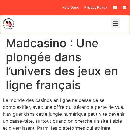
Help Desk
Privacy Policy
Madcasino : Une
plongée dans
l’univers des jeux en
ligne français
Le monde des casinos en ligne ne cesse de se
complexifier, avec une offre qui s’étend à perte de vue.
Naviguer dans cette jungle numérique peut vite devenir
un casse-tête, surtout quand on cherche un site fiable
et divertissant. Parmi les plateformes qui attirent