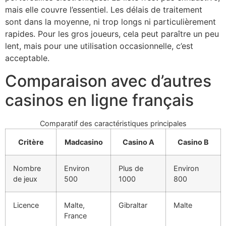
mais elle couvre l’essentiel. Les délais de traitement
sont dans la moyenne, ni trop longs ni particulièrement
rapides. Pour les gros joueurs, cela peut paraître un peu
lent, mais pour une utilisation occasionnelle, c’est
acceptable.
Comparaison avec d’autres
casinos en ligne français
Comparatif des caractéristiques principales
Critère
Madcasino
Casino A
Casino B
Nombre
Environ
Plus de
Environ
de jeux
500
1000
800
Licence
Malte,
Gibraltar
Malte
France