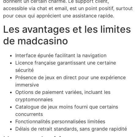
donnent un certain charme. Le support client,
accessible via chat et email, est un point positif, surtout
pour ceux qui apprécient une assistance rapide.
Les avantages et les limites
de madcasino
Interface épurée facilitant la navigation
Licence française garantissant une certaine
sécurité
Présence de jeux en direct pour une expérience
immersive
Options de paiement variées, incluant les
cryptomonnaies
Catalogue de jeux moins fourni que certains
concurrents
Fonctionnalités personnalisées limitées
Délais de retrait standards, sans grande rapidité