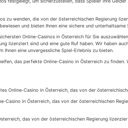
os festgelegt, um sicherzustellen, dass Spieler ihre Gelder
nos zu wenden, die von der österreichischen Regierung lizen
s bewiesen und bieten Ihnen eine sichere und unterhaltsame 
ichersten Online-Casinos in Österreich für Sie auszuwähle
ng lizenziert sind und eine gute Ruf haben. Wir haben auch 
m Ihnen eine unvergessliche Spiel-Erlebnis zu bieten.
elfen, das perfekte Online-Casino in Österreich zu finden.
tes Online-Casino in Österreich, das von der österreichische
ne-Casino in Österreich, das von der österreichischen Regier
sterreich, das von der österreichischen Regierung lizenziert