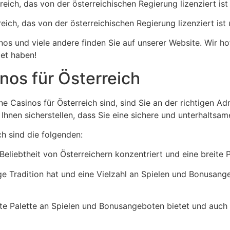
eich, das von der österreichischen Regierung lizenziert ist 
eich, das von der österreichischen Regierung lizenziert ist 
nos und viele andere finden Sie auf unserer Website. Wir h
det haben!
nos für Österreich
e Casinos für Österreich sind, sind Sie an der richtigen A
 Ihnen sicherstellen, dass Sie eine sichere und unterhaltsa
ch sind die folgenden:
e Beliebtheit von Österreichern konzentriert und eine breite
e Tradition hat und eine Vielzahl an Spielen und Bonusange
te Palette an Spielen und Bonusangeboten bietet und auch ei