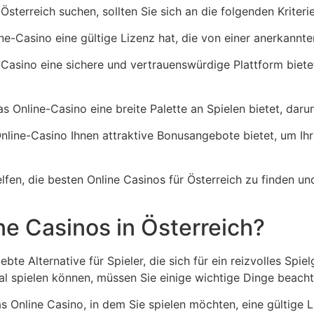
sterreich suchen, sollten Sie sich an die folgenden Kriterie
line-Casino eine gültige Lizenz hat, die von einer anerkannt
e-Casino eine sichere und vertrauenswürdige Plattform biete
as Online-Casino eine breite Palette an Spielen bietet, daru
Online-Casino Ihnen attraktive Bonusangebote bietet, um Ih
fen, die besten Online Casinos für Österreich zu finden un
ne Casinos in Österreich?
ebte Alternative für Spieler, die sich für ein reizvolles Spi
al spielen können, müssen Sie einige wichtige Dinge beacht
as Online Casino, in dem Sie spielen möchten, eine gültige 