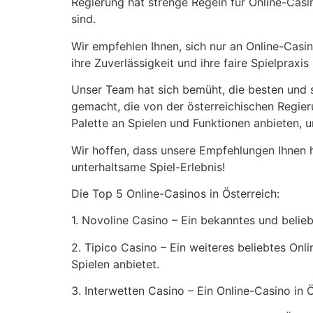
Regierung hat strenge Regeln für Online-Casin
sind.
Wir empfehlen Ihnen, sich nur an Online-Casi
ihre Zuverlässigkeit und ihre faire Spielpraxi
Unser Team hat sich bemüht, die besten und s
gemacht, die von der österreichischen Regieru
Palette an Spielen und Funktionen anbieten, u
Wir hoffen, dass unsere Empfehlungen Ihnen h
unterhaltsame Spiel-Erlebnis!
Die Top 5 Online-Casinos in Österreich:
1. Novoline Casino – Ein bekanntes und belieb
2. Tipico Casino – Ein weiteres beliebtes Onli
Spielen anbietet.
3. Interwetten Casino – Ein Online-Casino in Ö