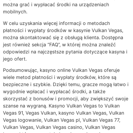
można grać i wypłacać środki na urządzeniach
mobilnych.
W celu uzyskania więcej informacji o metodach
płatności i wypłaty środków w kasynie Vulkan Vegas,
można skontaktować się z obsługą klienta. Dostępna
jest również sekcja “FAQ”, w której można znaleźć
odpowiedzi na najczęstsze pytania dotyczące kasyna i
jego ofert.
Podsumowując, kasyno online Vulkan Vegas oferuje
wiele metod płatności i wypłaty środków, które są
bezpieczne i szybkie. Dzięki temu, gracze mogą łatwo i
wygodnie wpłacać i wypłacać środki, a także
skorzystać z bonusów i promocji, aby zwiększyć swoje
szanse na wygraną. Kasyno Vulkan Vegas to Vulkan
Vegas 91, Vegas Vulkan, kasyno Vulkan Vegas, Vulkan
Vegas logowanie, Vulkan Vegas pl, Vulkan Vegas 77,
Vulkan Vegas, Vulkan Vegas casino, Vulkan Vegas