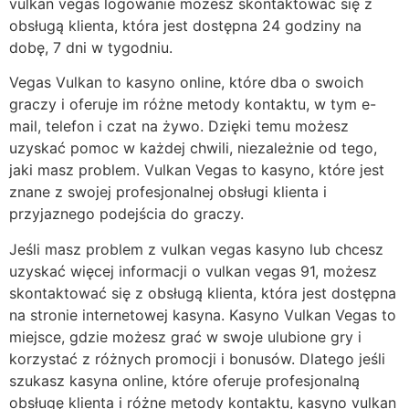
vulkan vegas logowanie możesz skontaktować się z
obsługą klienta, która jest dostępna 24 godziny na
dobę, 7 dni w tygodniu.
Vegas Vulkan to kasyno online, które dba o swoich
graczy i oferuje im różne metody kontaktu, w tym e-
mail, telefon i czat na żywo. Dzięki temu możesz
uzyskać pomoc w każdej chwili, niezależnie od tego,
jaki masz problem. Vulkan Vegas to kasyno, które jest
znane z swojej profesjonalnej obsługi klienta i
przyjaznego podejścia do graczy.
Jeśli masz problem z vulkan vegas kasyno lub chcesz
uzyskać więcej informacji o vulkan vegas 91, możesz
skontaktować się z obsługą klienta, która jest dostępna
na stronie internetowej kasyna. Kasyno Vulkan Vegas to
miejsce, gdzie możesz grać w swoje ulubione gry i
korzystać z różnych promocji i bonusów. Dlatego jeśli
szukasz kasyna online, które oferuje profesjonalną
obsługę klienta i różne metody kontaktu, kasyno vulkan