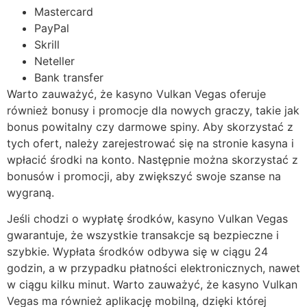
Mastercard
PayPal
Skrill
Neteller
Bank transfer
Warto zauważyć, że kasyno Vulkan Vegas oferuje
również bonusy i promocje dla nowych graczy, takie jak
bonus powitalny czy darmowe spiny. Aby skorzystać z
tych ofert, należy zarejestrować się na stronie kasyna i
wpłacić środki na konto. Następnie można skorzystać z
bonusów i promocji, aby zwiększyć swoje szanse na
wygraną.
Jeśli chodzi o wypłatę środków, kasyno Vulkan Vegas
gwarantuje, że wszystkie transakcje są bezpieczne i
szybkie. Wypłata środków odbywa się w ciągu 24
godzin, a w przypadku płatności elektronicznych, nawet
w ciągu kilku minut. Warto zauważyć, że kasyno Vulkan
Vegas ma również aplikację mobilną, dzięki której