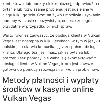
kontaktowej lub poczty elektronicznej, odpowiedź na
pytanie lub rozwiązanie problemu jest udzielane w
ciągu kilku godzin. Czat na żywo umożliwia uzyskanie
pomocy w czasie rzeczywistym, co jest szczególnie
przydatne w przypadku pilnych spraw.
Warto również zauważyć, że obsługa klienta w Vulkan
Vegas jest dostępna w kilku językach, w tym w języku
polskim, co ułatwia komunikację z zespołem obsługi
klienta. Dlatego też, jeśli masz jakieś pytania lub
potrzebujesz pomocy, nie wahaj się skontaktować z
obsługą klienta w Vulkan Vegas, która jest zawsze
gotowa do pomocy i rozwiązania Twoich problemów.
Metody płatności i wypłaty
środków w kasynie online
Vulkan Vegas