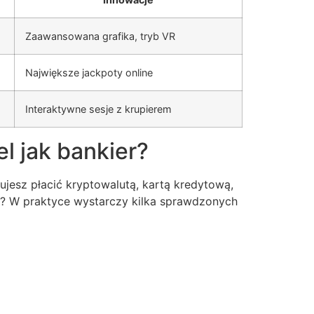
Zaawansowana grafika, tryb VR
Największe jackpoty online
Interaktywne sesje z krupierem
l jak bankier?
ujesz płacić kryptowalutą, kartą kredytową,
n? W praktyce wystarczy kilka sprawdzonych