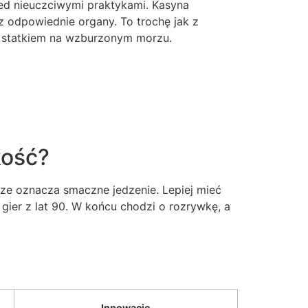
rzed nieuczciwymi praktykami. Kasyna
z odpowiednie organy. To trochę jak z
im statkiem na wzburzonym morzu.
kość?
wsze oznacza smaczne jedzenie. Lepiej mieć
gier z lat 90. W końcu chodzi o rozrywkę, a
Innowacje