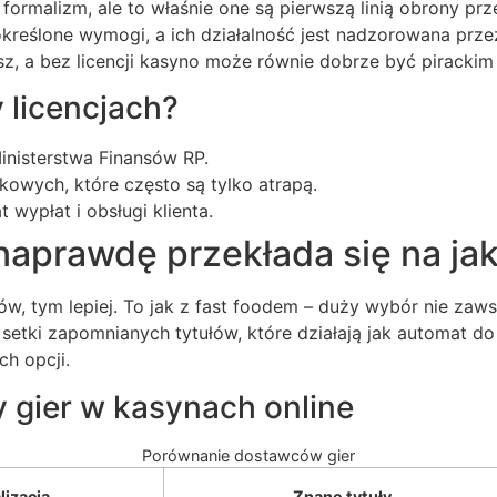
y formalizm, ale to właśnie one są pierwszą linią obrony p
określone wymogi, a ich działalność jest nadzorowana prze
sz, a bez licencji kasyno może równie dobrze być pirack
 licencjach?
inisterstwa Finansów RP.
tkowych, które często są tylko atrapą.
 wypłat i obsługi klienta.
ć naprawdę przekłada się na ja
ołów, tym lepiej. To jak z fast foodem – duży wybór nie za
etki zapomnianych tytułów, które działają jak automat do 
ch opcji.
y gier w kasynach online
Porównanie dostawców gier
lizacja
Znane tytuły