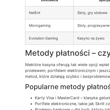
NetEnt
Sloty, gry stołowe
Microgaming
Sloty, progresywne
Evolution Gaming
Kasyno na żywo
Metody płatności – czy
Niektóre kasyna oferują tak wiele opcji wpła
przelewem, portfelem elektronicznym i jesz
metod, które działają szybko i bezproblemowo
Popularne metody płatnoś
Karty Visa i MasterCard – klasyka gatun
Portfele elektroniczne, takie jak Skrill 
Przelewy bankowe – dla tych, którzy lu