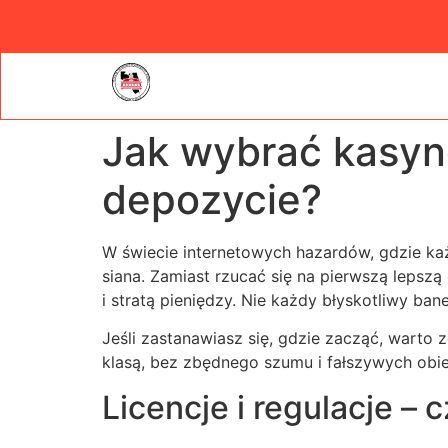
Jak wybrać kasyno
depozycie?
W świecie internetowych hazardów, gdzie ka
siana. Zamiast rzucać się na pierwszą lepsz
i stratą pieniędzy. Nie każdy błyskotliwy ban
Jeśli zastanawiasz się, gdzie zacząć, warto 
klasą, bez zbędnego szumu i fałszywych obiet
Licencje i regulacje –