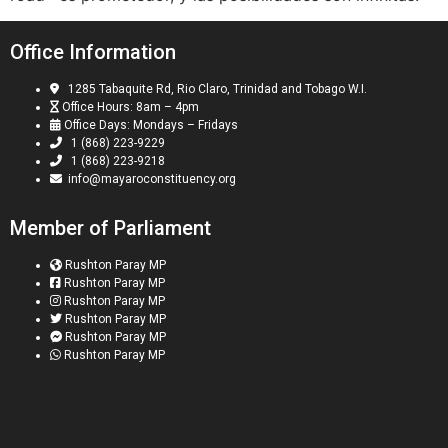
Office Information
1285 Tabaquite Rd, Rio Claro, Trinidad and Tobago W.I.
Office Hours: 8am – 4pm
Office Days: Mondays – Fridays
1 (868) 223-9229
1 (868) 223-9218
info@mayaroconstituency.org
Member of Parliament
Rushton Paray MP
Rushton Paray MP
Rushton Paray MP
Rushton Paray MP
Rushton Paray MP
Rushton Paray MP