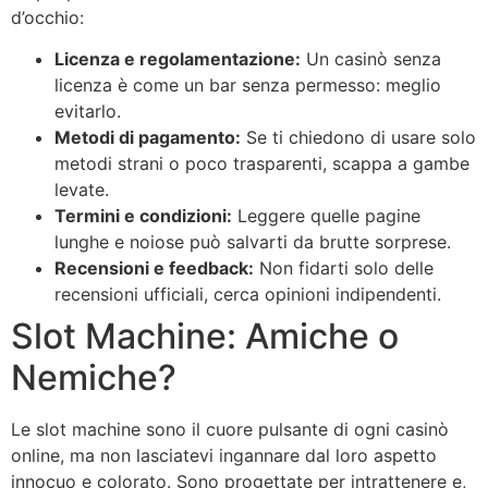
d’occhio:
Licenza e regolamentazione:
Un casinò senza
licenza è come un bar senza permesso: meglio
evitarlo.
Metodi di pagamento:
Se ti chiedono di usare solo
metodi strani o poco trasparenti, scappa a gambe
levate.
Termini e condizioni:
Leggere quelle pagine
lunghe e noiose può salvarti da brutte sorprese.
Recensioni e feedback:
Non fidarti solo delle
recensioni ufficiali, cerca opinioni indipendenti.
Slot Machine: Amiche o
Nemiche?
Le slot machine sono il cuore pulsante di ogni casinò
online, ma non lasciatevi ingannare dal loro aspetto
innocuo e colorato. Sono progettate per intrattenere e,