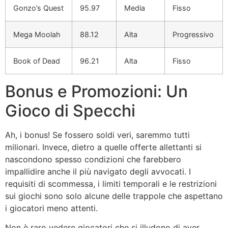
Gonzo’s Quest
95.97
Media
Fisso
Mega Moolah
88.12
Alta
Progressivo
Book of Dead
96.21
Alta
Fisso
Bonus e Promozioni: Un
Gioco di Specchi
Ah, i bonus! Se fossero soldi veri, saremmo tutti
milionari. Invece, dietro a quelle offerte allettanti si
nascondono spesso condizioni che farebbero
impallidire anche il più navigato degli avvocati. I
requisiti di scommessa, i limiti temporali e le restrizioni
sui giochi sono solo alcune delle trappole che aspettano
i giocatori meno attenti.
Non è raro vedere giocatori che si illudono di aver