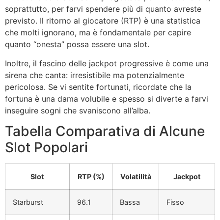
soprattutto, per farvi spendere più di quanto avreste
previsto. Il ritorno al giocatore (RTP) è una statistica
che molti ignorano, ma è fondamentale per capire
quanto “onesta” possa essere una slot.
Inoltre, il fascino delle jackpot progressive è come una
sirena che canta: irresistibile ma potenzialmente
pericolosa. Se vi sentite fortunati, ricordate che la
fortuna è una dama volubile e spesso si diverte a farvi
inseguire sogni che svaniscono all’alba.
Tabella Comparativa di Alcune
Slot Popolari
Slot
RTP (%)
Volatilità
Jackpot
Starburst
96.1
Bassa
Fisso