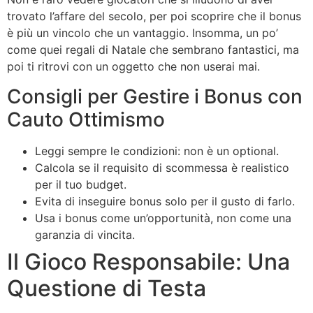
trovato l’affare del secolo, per poi scoprire che il bonus
è più un vincolo che un vantaggio. Insomma, un po’
come quei regali di Natale che sembrano fantastici, ma
poi ti ritrovi con un oggetto che non userai mai.
Consigli per Gestire i Bonus con
Cauto Ottimismo
Leggi sempre le condizioni: non è un optional.
Calcola se il requisito di scommessa è realistico
per il tuo budget.
Evita di inseguire bonus solo per il gusto di farlo.
Usa i bonus come un’opportunità, non come una
garanzia di vincita.
Il Gioco Responsabile: Una
Questione di Testa