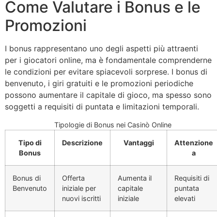
Come Valutare i Bonus e le
Promozioni
I bonus rappresentano uno degli aspetti più attraenti
per i giocatori online, ma è fondamentale comprenderne
le condizioni per evitare spiacevoli sorprese. I bonus di
benvenuto, i giri gratuiti e le promozioni periodiche
possono aumentare il capitale di gioco, ma spesso sono
soggetti a requisiti di puntata e limitazioni temporali.
Tipologie di Bonus nei Casinò Online
Tipo di
Descrizione
Vantaggi
Attenzione
Bonus
a
Bonus di
Offerta
Aumenta il
Requisiti di
Benvenuto
iniziale per
capitale
puntata
nuovi iscritti
iniziale
elevati