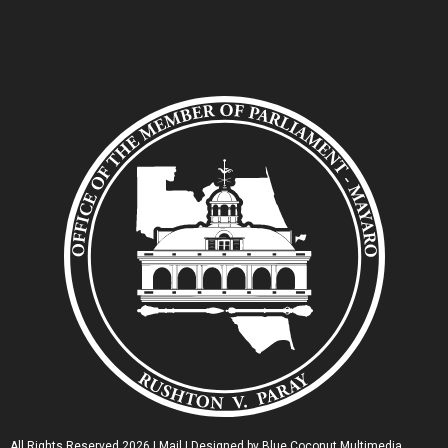
All Rights Reserved
2026
|
Mail
| Designed by
Blue Coconut Multimedia