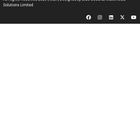
Solutions Limited