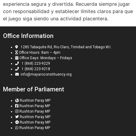
experiencia segura y divertida. Recuerda siempre jugar
con responsabilidad y establecer límites claros para que
el juego siga siendo una actividad placentera.
Office Information
1285 Tabaquite Rd, Rio Claro, Trinidad and Tobago W.I.
Office Hours: 8am – 4pm
Office Days: Mondays – Fridays
1 (868) 223-9229
1 (868) 223-9218
info@mayaroconstituency.org
Member of Parliament
Rushton Paray MP
Rushton Paray MP
Rushton Paray MP
Rushton Paray MP
Rushton Paray MP
Rushton Paray MP