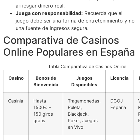
arriesgar dinero real.
Juega con responsabilidad:
Recuerda que el
juego debe ser una forma de entretenimiento y no
una fuente de ingresos segura.
Comparativa de Casinos
Online Populares en España
Tabla Comparativa de Casinos Online
Casino
Bonos de
Juegos
Licencia
Bienvenida
Disponibles
Casinia
Hasta
Tragamonedas,
DGOJ
1500€ +
Ruleta,
España
150 giros
Blackjack,
P
gratis
Poker, Juegos
en Vivo