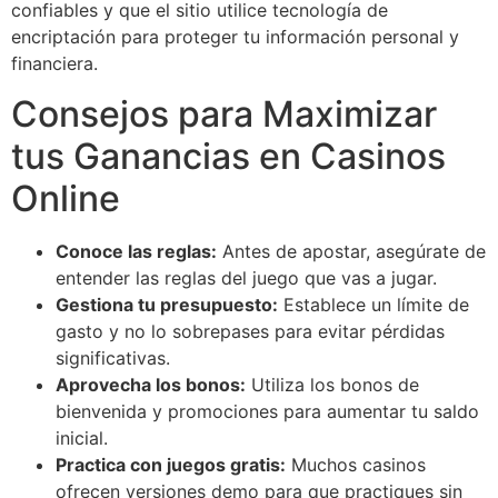
confiables y que el sitio utilice tecnología de
encriptación para proteger tu información personal y
financiera.
Consejos para Maximizar
tus Ganancias en Casinos
Online
Conoce las reglas:
Antes de apostar, asegúrate de
entender las reglas del juego que vas a jugar.
Gestiona tu presupuesto:
Establece un límite de
gasto y no lo sobrepases para evitar pérdidas
significativas.
Aprovecha los bonos:
Utiliza los bonos de
bienvenida y promociones para aumentar tu saldo
inicial.
Practica con juegos gratis:
Muchos casinos
ofrecen versiones demo para que practiques sin