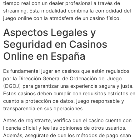
tiempo real con un dealer profesional a través de
streaming. Esta modalidad combina la comodidad del
juego online con la atmósfera de un casino físico.
Aspectos Legales y
Seguridad en Casinos
Online en España
Es fundamental jugar en casinos que estén regulados
por la Dirección General de Ordenación del Juego
(DGOJ) para garantizar una experiencia segura y justa.
Estos casinos deben cumplir con requisitos estrictos en
cuanto a protección de datos, juego responsable y
transparencia en sus operaciones.
Antes de registrarte, verifica que el casino cuente con
licencia oficial y lee las opiniones de otros usuarios.
Además, asegúrate de que los métodos de pago sean