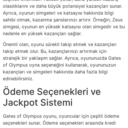
olasılıklarını ve daha büyük potansiyel kazançları sunar.
Ayrıca, oyunun simgeleri ve katsayısı hakkında bilgi
sahibi olmak, kazanma şanslarınızı artırır. Örneğin, Zeus
simgesi, oyunun en yüksek katsayısı olan simgedir ve bu
nedenle en yüksek kazançları sağlar.
Önemli olan, oyunu sürekli takip etmek ve kazançları
takip etmek olur. Bu, kazançlarınızı artırmak için
stratejik bir yaklaşım sağlar. Ayrıca, oyununuzda Gates
of Olympus oyna seçeneğini kullanarak, oyununuzun
kazançları ve simgeleri hakkında daha fazla bilgi
edinebilirsiniz.
Ödeme Seçenekleri ve
Jackpot Sistemi
Gates of Olympus oyunu, oyuncular için çeşitli ödeme
seçenekleri sunar. Ödeme seçenekleri arasında kredi