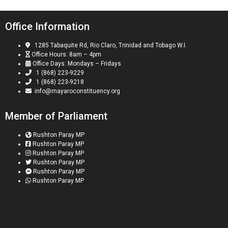
Office Information
1285 Tabaquite Rd, Rio Claro, Trinidad and Tobago W.I.
Office Hours: 8am – 4pm
Office Days: Mondays – Fridays
1 (868) 223-9229
1 (868) 223-9218
info@mayaroconstituency.org
Member of Parliament
Rushton Paray MP
Rushton Paray MP
Rushton Paray MP
Rushton Paray MP
Rushton Paray MP
Rushton Paray MP