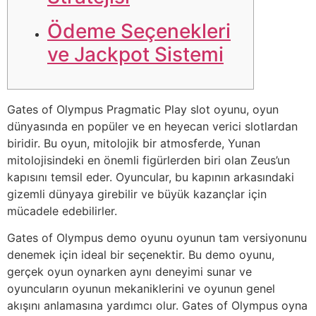
Ödeme Seçenekleri
ve Jackpot Sistemi
Gates of Olympus Pragmatic Play slot oyunu, oyun
dünyasında en popüler ve en heyecan verici slotlardan
biridir. Bu oyun, mitolojik bir atmosferde, Yunan
mitolojisindeki en önemli figürlerden biri olan Zeus’un
kapısını temsil eder. Oyuncular, bu kapının arkasındaki
gizemli dünyaya girebilir ve büyük kazançlar için
mücadele edebilirler.
Gates of Olympus demo oyunu oyunun tam versiyonunu
denemek için ideal bir seçenektir. Bu demo oyunu,
gerçek oyun oynarken aynı deneyimi sunar ve
oyuncuların oyunun mekaniklerini ve oyunun genel
akışını anlamasına yardımcı olur. Gates of Olympus oyna