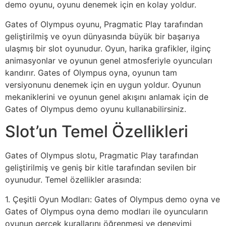
demo oyunu, oyunu denemek için en kolay yoldur.
Gates of Olympus oyunu, Pragmatic Play tarafından
geliştirilmiş ve oyun dünyasında büyük bir başarıya
ulaşmış bir slot oyunudur. Oyun, harika grafikler, ilginç
animasyonlar ve oyunun genel atmosferiyle oyuncuları
kandırır. Gates of Olympus oyna, oyunun tam
versiyonunu denemek için en uygun yoldur. Oyunun
mekaniklerini ve oyunun genel akışını anlamak için de
Gates of Olympus demo oyunu kullanabilirsiniz.
Slot’un Temel Özellikleri
Gates of Olympus slotu, Pragmatic Play tarafından
geliştirilmiş ve geniş bir kitle tarafından sevilen bir
oyunudur. Temel özellikler arasında:
1. Çeşitli Oyun Modları: Gates of Olympus demo oyna ve
Gates of Olympus oyna demo modları ile oyuncuların
oyunun gerçek kurallarını öğrenmesi ve deneyimi