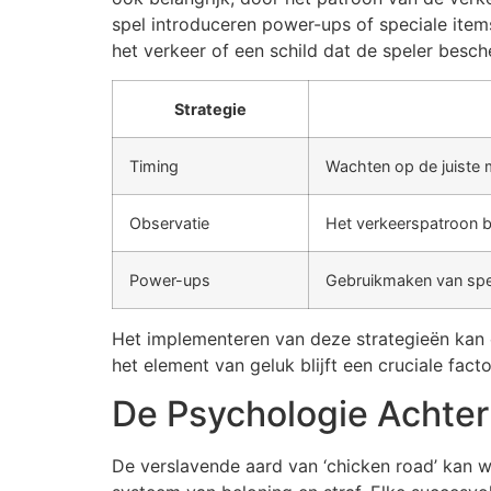
spel introduceren power-ups of speciale item
het verkeer of een schild dat de speler besc
Strategie
Timing
Wachten op de juiste 
Observatie
Het verkeerspatroon 
Power-ups
Gebruikmaken van spec
Het implementeren van deze strategieën kan e
het element van geluk blijft een cruciale fac
De Psychologie Achter
De verslavende aard van ‘chicken road’ kan w