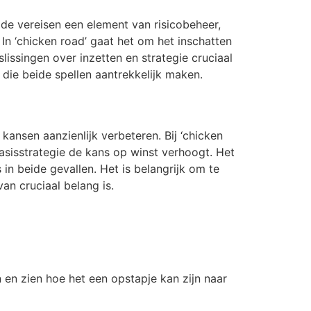
ide vereisen een element van risicobeheer,
 In ‘chicken road’ gaat het om het inschatten
slissingen over inzetten en strategie cruciaal
die beide spellen aantrekkelijk maken.
kansen aanzienlijk verbeteren. Bij ‘chicken
basisstrategie de kans op winst verhoogt. Het
n beide gevallen. Het is belangrijk om te
an cruciaal belang is.
 en zien hoe het een opstapje kan zijn naar