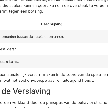
s die spelers kunnen gebruiken om de oversteek te vergemakk
hermt tegen een botsing.
Beschrijving
momenten tussen de auto’s doorrennen.
bestuderen.
iale items.
en aanzienlijk verschil maken in de score van de speler en
tor, wat het spel onvoorspelbaar en uitdagend houdt.
 de Verslaving
orden verklaard door de principes van de behavioristische