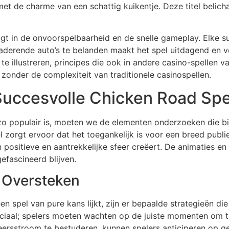
t de charme van een schattig kuikentje. Deze titel belic
 ligt in de onvoorspelbaarheid en de snelle gameplay. Elke 
naderende auto’s te belanden maakt het spel uitdagend en 
 illustreren, principes die ook in andere casino-spellen va
zonder de complexiteit van traditionele casinospellen.
uccesvolle Chicken Road Spe
zo populair is, moeten we de elementen onderzoeken die bi
l zorgt ervoor dat het toegankelijk is voor een breed publ
 een positieve en aantrekkelijke sfeer creëert. De animaties 
efascineerd blijven.
 Oversteken
en spel van pure kans lijkt, zijn er bepaalde strategieën d
uciaal; spelers moeten wachten op de juiste momenten om te
eersstroom te bestuderen, kunnen spelers anticiperen op ge