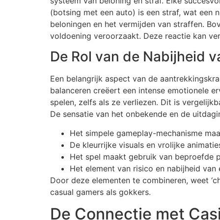
systeem van beloning en straf. Elke succesvol
(botsing met een auto) is een straf, wat een 
beloningen en het vermijden van straffen. Bo
voldoening veroorzaakt. Deze reactie kan ver
De Rol van de Nabijheid v
Een belangrijk aspect van de aantrekkingskrac
balanceren creëert een intense emotionele erv
spelen, zelfs als ze verliezen. Dit is vergeli
De sensatie van het onbekende en de uitdagin
Het simpele gameplay-mechanisme maakt
De kleurrijke visuals en vrolijke animati
Het spel maakt gebruik van beproefde ps
Het element van risico en nabijheid van
Door deze elementen te combineren, weet ‘chi
casual gamers als gokkers.
De Connectie met Cas