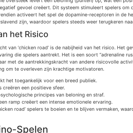
le oversteek levert een beloning (punten) op, wat een posit
negatief gevoel creëert. Dit systeem stimuleert spelers om 
vendien activeert het spel de dopamine-receptoren in de he
slavend zijn, waardoor spelers steeds weer terugkeren naar
an het Risico
ht van ‘chicken road’ is de nabijheid van het risico. Het 
aring die spelers aantrekt. Het is een soort “adrenaline ru
jkbaar met de aantrekkingskracht van andere risicovolle acti
g om te overleven zijn krachtige motivatoren.
 het toegankelijk voor een breed publiek.
es creëren een positieve sfeer.
ychologische principes van beloning en straf.
 een ramp creëert een intense emotionele ervaring.
cken road’ spelers te boeien en te blijven vermaken, waar
ino-Spelen