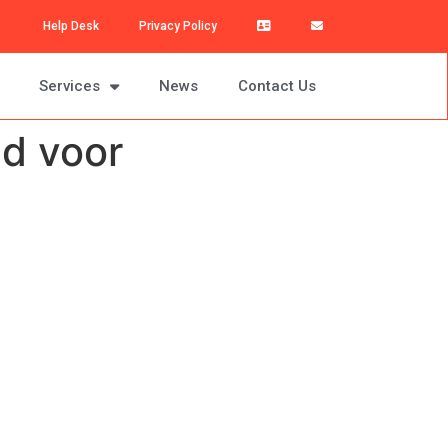
Help Desk
Privacy Policy
Services
News
Contact Us
ad voor