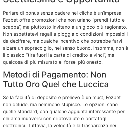
Parlare di bonus senza cadere nel cliché è un’impresa.
Fezbet offre promozioni che non urlano “prendi tutto e
scappa”, ma piuttosto invitano a un gioco più ragionato.
Non aspettatevi regali a pioggia o condizioni impossibili
da decifrare, ma qualche incentivo che potrebbe farvi
alzare un sopracciglio, nel senso buono. Insomma, non è
il classico “tira fuori la carta di credito e vinci”, ma
qualcosa di più misurato e, forse, più onesto.
Metodi di Pagamento: Non
Tutto Oro Quel che Luccica
Se la facilità di deposito e prelievo è un must, Fezbet
non delude, ma nemmeno stupisce. Le opzioni sono
quelle standard, con qualche aggiunta interessante per
chi ama muoversi con criptovalute o portafogli
elettronici. Tuttavia, la velocità e la trasparenza nei