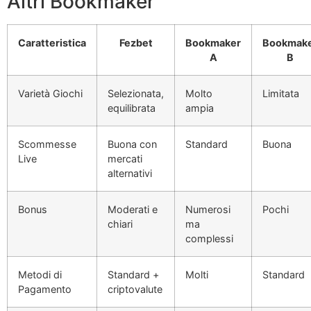
Altri Bookmaker
Caratteristica
Fezbet
Bookmaker
Bookmak
A
B
Varietà Giochi
Selezionata,
Molto
Limitata
equilibrata
ampia
Scommesse
Buona con
Standard
Buona
Live
mercati
alternativi
Bonus
Moderati e
Numerosi
Pochi
chiari
ma
complessi
Metodi di
Standard +
Molti
Standard
Pagamento
criptovalute