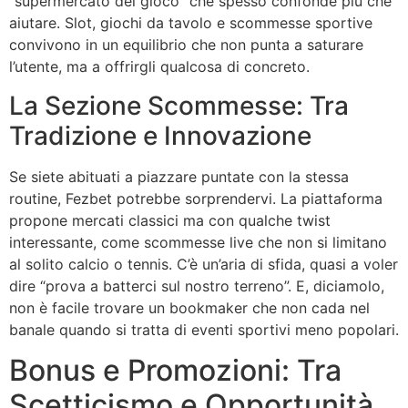
“supermercato del gioco” che spesso confonde più che
aiutare. Slot, giochi da tavolo e scommesse sportive
convivono in un equilibrio che non punta a saturare
l’utente, ma a offrirgli qualcosa di concreto.
La Sezione Scommesse: Tra
Tradizione e Innovazione
Se siete abituati a piazzare puntate con la stessa
routine, Fezbet potrebbe sorprendervi. La piattaforma
propone mercati classici ma con qualche twist
interessante, come scommesse live che non si limitano
al solito calcio o tennis. C’è un’aria di sfida, quasi a voler
dire “prova a batterci sul nostro terreno”. E, diciamolo,
non è facile trovare un bookmaker che non cada nel
banale quando si tratta di eventi sportivi meno popolari.
Bonus e Promozioni: Tra
Scetticismo e Opportunità