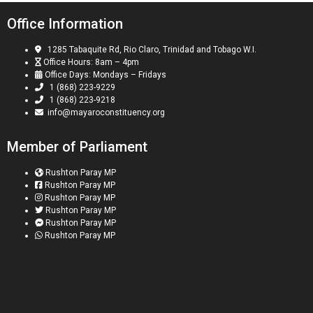
Office Information
1285 Tabaquite Rd, Rio Claro, Trinidad and Tobago W.I.
Office Hours: 8am – 4pm
Office Days: Mondays – Fridays
1 (868) 223-9229
1 (868) 223-9218
info@mayaroconstituency.org
Member of Parliament
Rushton Paray MP
Rushton Paray MP
Rushton Paray MP
Rushton Paray MP
Rushton Paray MP
Rushton Paray MP