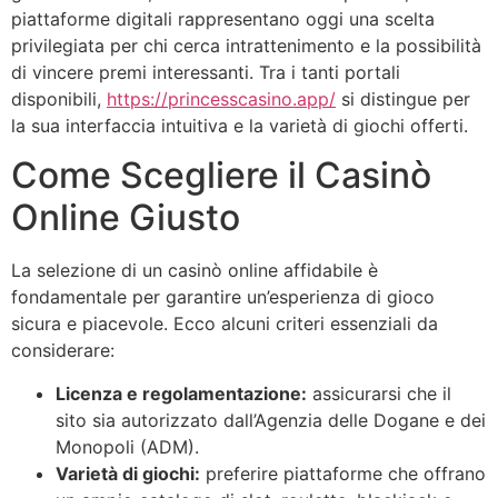
piattaforme digitali rappresentano oggi una scelta
privilegiata per chi cerca intrattenimento e la possibilità
di vincere premi interessanti. Tra i tanti portali
disponibili,
https://princesscasino.app/
si distingue per
la sua interfaccia intuitiva e la varietà di giochi offerti.
Come Scegliere il Casinò
Online Giusto
La selezione di un casinò online affidabile è
fondamentale per garantire un’esperienza di gioco
sicura e piacevole. Ecco alcuni criteri essenziali da
considerare:
Licenza e regolamentazione:
assicurarsi che il
sito sia autorizzato dall’Agenzia delle Dogane e dei
Monopoli (ADM).
Varietà di giochi:
preferire piattaforme che offrano