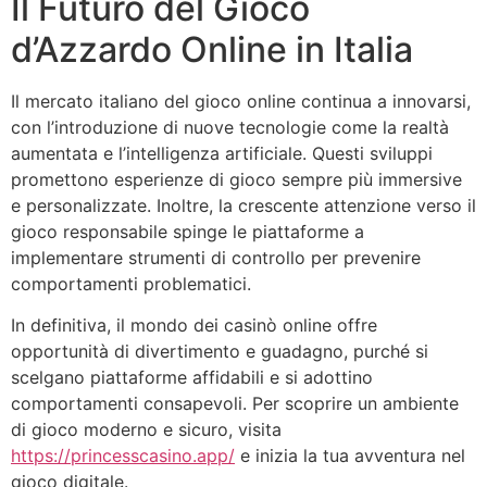
Il Futuro del Gioco
d’Azzardo Online in Italia
Il mercato italiano del gioco online continua a innovarsi,
con l’introduzione di nuove tecnologie come la realtà
aumentata e l’intelligenza artificiale. Questi sviluppi
promettono esperienze di gioco sempre più immersive
e personalizzate. Inoltre, la crescente attenzione verso il
gioco responsabile spinge le piattaforme a
implementare strumenti di controllo per prevenire
comportamenti problematici.
In definitiva, il mondo dei casinò online offre
opportunità di divertimento e guadagno, purché si
scelgano piattaforme affidabili e si adottino
comportamenti consapevoli. Per scoprire un ambiente
di gioco moderno e sicuro, visita
https://princesscasino.app/
e inizia la tua avventura nel
gioco digitale.