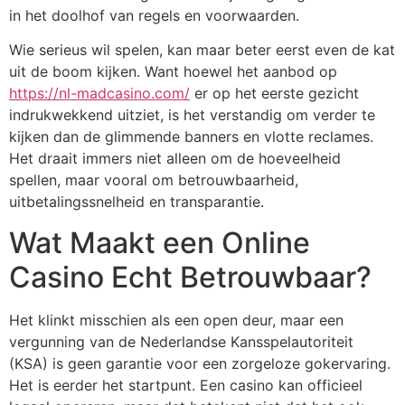
in het doolhof van regels en voorwaarden.
Wie serieus wil spelen, kan maar beter eerst even de kat
uit de boom kijken. Want hoewel het aanbod op
https://nl-madcasino.com/
er op het eerste gezicht
indrukwekkend uitziet, is het verstandig om verder te
kijken dan de glimmende banners en vlotte reclames.
Het draait immers niet alleen om de hoeveelheid
spellen, maar vooral om betrouwbaarheid,
uitbetalingssnelheid en transparantie.
Wat Maakt een Online
Casino Echt Betrouwbaar?
Het klinkt misschien als een open deur, maar een
vergunning van de Nederlandse Kansspelautoriteit
(KSA) is geen garantie voor een zorgeloze gokervaring.
Het is eerder het startpunt. Een casino kan officieel