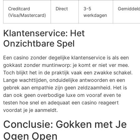
Creditcard
Direct
3-5
Gemiddel
(Visa/Mastercard)
werkdagen
Klantenservice: Het
Onzichtbare Spel
Een casino zonder degelijke klantenservice is als een
gokkast zonder muntinworp: je komt er niet ver mee.
Toch blijkt het in de praktijk vaak een zwakke schakel.
Lange wachttijden, onduidelijke antwoorden en een
gebrek aan empathie zijn geen zeldzaamheid. Het is
dan ook geen overbodige luxe om vooraf even te
testen hoe snel en adequaat een casino reageert
voordat je je aanmeldt.
Conclusie: Gokken met Je
Ogen Open