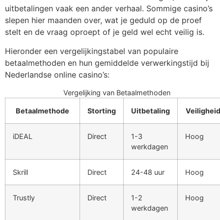
uitbetalingen vaak een ander verhaal. Sommige casino’s
slepen hier maanden over, wat je geduld op de proef
stelt en de vraag oproept of je geld wel echt veilig is.
Hieronder een vergelijkingstabel van populaire
betaalmethoden en hun gemiddelde verwerkingstijd bij
Nederlandse online casino’s:
Vergelijking van Betaalmethoden
Betaalmethode
Storting
Uitbetaling
Veilighei
iDEAL
Direct
1-3
Hoog
werkdagen
Skrill
Direct
24-48 uur
Hoog
Trustly
Direct
1-2
Hoog
werkdagen