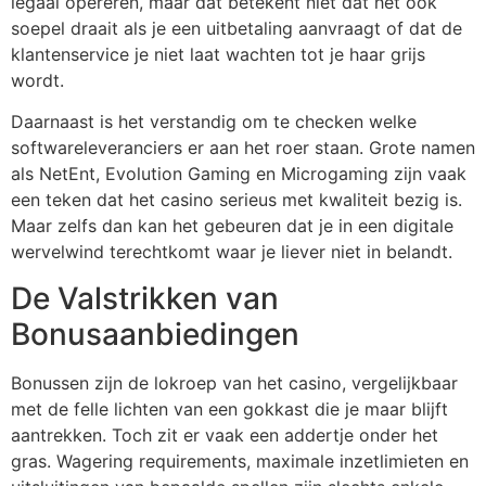
legaal opereren, maar dat betekent niet dat het ook
soepel draait als je een uitbetaling aanvraagt of dat de
klantenservice je niet laat wachten tot je haar grijs
wordt.
Daarnaast is het verstandig om te checken welke
softwareleveranciers er aan het roer staan. Grote namen
als NetEnt, Evolution Gaming en Microgaming zijn vaak
een teken dat het casino serieus met kwaliteit bezig is.
Maar zelfs dan kan het gebeuren dat je in een digitale
wervelwind terechtkomt waar je liever niet in belandt.
De Valstrikken van
Bonusaanbiedingen
Bonussen zijn de lokroep van het casino, vergelijkbaar
met de felle lichten van een gokkast die je maar blijft
aantrekken. Toch zit er vaak een addertje onder het
gras. Wagering requirements, maximale inzetlimieten en