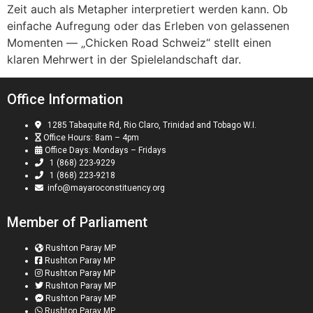
Zeit auch als Metapher interpretiert werden kann. Ob
einfache Aufregung oder das Erleben von gelassenen
Momenten — „Chicken Road Schweiz“ stellt einen
klaren Mehrwert in der Spielelandschaft dar.
Office Information
1285 Tabaquite Rd, Rio Claro, Trinidad and Tobago W.I.
Office Hours: 8am – 4pm
Office Days: Mondays – Fridays
1 (868) 223-9229
1 (868) 223-9218
info@mayaroconstituency.org
Member of Parliament
Rushton Paray MP
Rushton Paray MP
Rushton Paray MP
Rushton Paray MP
Rushton Paray MP
Rushton Paray MP