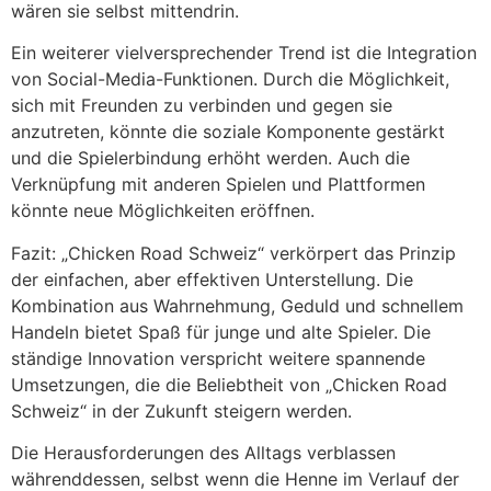
wären sie selbst mittendrin.
Ein weiterer vielversprechender Trend ist die Integration
von Social-Media-Funktionen. Durch die Möglichkeit,
sich mit Freunden zu verbinden und gegen sie
anzutreten, könnte die soziale Komponente gestärkt
und die Spielerbindung erhöht werden. Auch die
Verknüpfung mit anderen Spielen und Plattformen
könnte neue Möglichkeiten eröffnen.
Fazit: „Chicken Road Schweiz“ verkörpert das Prinzip
der einfachen, aber effektiven Unterstellung. Die
Kombination aus Wahrnehmung, Geduld und schnellem
Handeln bietet Spaß für junge und alte Spieler. Die
ständige Innovation verspricht weitere spannende
Umsetzungen, die die Beliebtheit von „Chicken Road
Schweiz“ in der Zukunft steigern werden.
Die Herausforderungen des Alltags verblassen
währenddessen, selbst wenn die Henne im Verlauf der