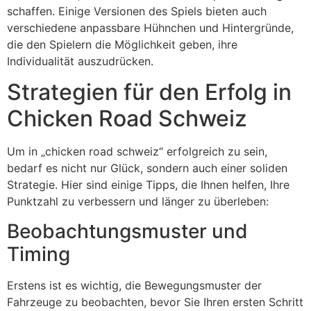
schaffen. Einige Versionen des Spiels bieten auch
verschiedene anpassbare Hühnchen und Hintergründe,
die den Spielern die Möglichkeit geben, ihre
Individualität auszudrücken.
Strategien für den Erfolg in
Chicken Road Schweiz
Um in „chicken road schweiz“ erfolgreich zu sein,
bedarf es nicht nur Glück, sondern auch einer soliden
Strategie. Hier sind einige Tipps, die Ihnen helfen, Ihre
Punktzahl zu verbessern und länger zu überleben:
Beobachtungsmuster und
Timing
Erstens ist es wichtig, die Bewegungsmuster der
Fahrzeuge zu beobachten, bevor Sie Ihren ersten Schritt