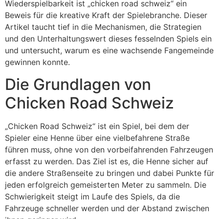
Wiederspielbarkeit ist „chicken road schweiz“ ein
Beweis für die kreative Kraft der Spielebranche. Dieser
Artikel taucht tief in die Mechanismen, die Strategien
und den Unterhaltungswert dieses fesselnden Spiels ein
und untersucht, warum es eine wachsende Fangemeinde
gewinnen konnte.
Die Grundlagen von
Chicken Road Schweiz
„Chicken Road Schweiz“ ist ein Spiel, bei dem der
Spieler eine Henne über eine vielbefahrene Straße
führen muss, ohne von den vorbeifahrenden Fahrzeugen
erfasst zu werden. Das Ziel ist es, die Henne sicher auf
die andere Straßenseite zu bringen und dabei Punkte für
jeden erfolgreich gemeisterten Meter zu sammeln. Die
Schwierigkeit steigt im Laufe des Spiels, da die
Fahrzeuge schneller werden und der Abstand zwischen