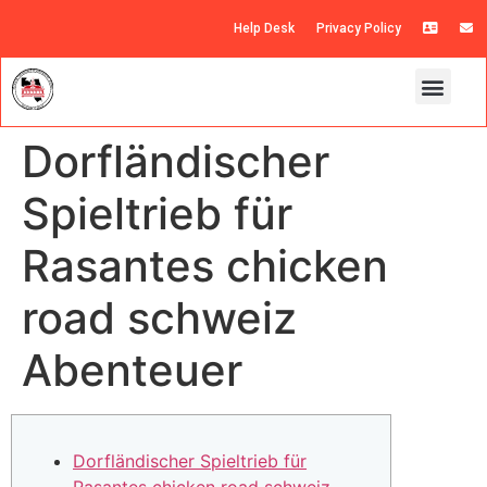
Help Desk
Privacy Policy
Dorfländischer
Spieltrieb für
Rasantes chicken
road schweiz
Abenteuer
Dorfländischer Spieltrieb für