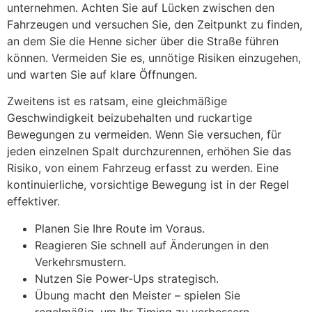
unternehmen. Achten Sie auf Lücken zwischen den
Fahrzeugen und versuchen Sie, den Zeitpunkt zu finden,
an dem Sie die Henne sicher über die Straße führen
können. Vermeiden Sie es, unnötige Risiken einzugehen,
und warten Sie auf klare Öffnungen.
Zweitens ist es ratsam, eine gleichmäßige
Geschwindigkeit beizubehalten und ruckartige
Bewegungen zu vermeiden. Wenn Sie versuchen, für
jeden einzelnen Spalt durchzurennen, erhöhen Sie das
Risiko, von einem Fahrzeug erfasst zu werden. Eine
kontinuierliche, vorsichtige Bewegung ist in der Regel
effektiver.
Planen Sie Ihre Route im Voraus.
Reagieren Sie schnell auf Änderungen in den
Verkehrsmustern.
Nutzen Sie Power-Ups strategisch.
Übung macht den Meister – spielen Sie
regelmäßig, um Ihr Timing zu verbessern.