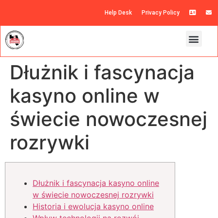
Help Desk
Privacy Policy
Dłużnik i fascynacja
kasyno online w
świecie nowoczesnej
rozrywki
Dłużnik i fascynacja kasyno online
w świecie nowoczesnej rozrywki
Historia i ewolucja kasyno online