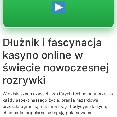
Dłużnik i fascynacja
kasyno online w
świecie nowoczesnej
rozrywki
W dzisiejszych czasach, w których technologia przenika
każdy aspekt naszego życia, branża hazardowa
przeszła ogromną metamorfozę. Tradycyjne kasyna,
choć nadal popularne, ustępują pola nowemu,