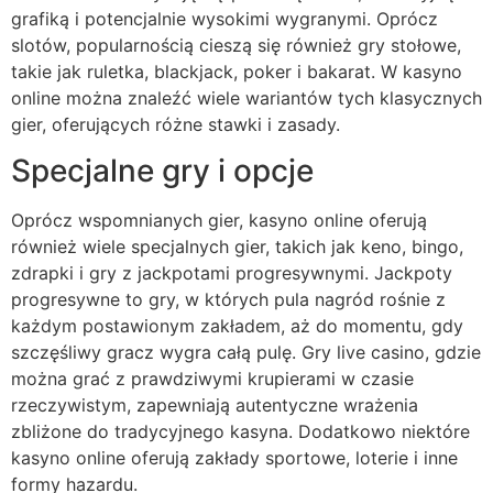
grafiką i potencjalnie wysokimi wygranymi. Oprócz
slotów, popularnością cieszą się również gry stołowe,
takie jak ruletka, blackjack, poker i bakarat. W kasyno
online można znaleźć wiele wariantów tych klasycznych
gier, oferujących różne stawki i zasady.
Specjalne gry i opcje
Oprócz wspomnianych gier, kasyno online oferują
również wiele specjalnych gier, takich jak keno, bingo,
zdrapki i gry z jackpotami progresywnymi. Jackpoty
progresywne to gry, w których pula nagród rośnie z
każdym postawionym zakładem, aż do momentu, gdy
szczęśliwy gracz wygra całą pulę. Gry live casino, gdzie
można grać z prawdziwymi krupierami w czasie
rzeczywistym, zapewniają autentyczne wrażenia
zbliżone do tradycyjnego kasyna. Dodatkowo niektóre
kasyno online oferują zakłady sportowe, loterie i inne
formy hazardu.