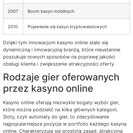
2007
Boom kasyn mobilnych
2010
Pojawienie się kasyn kryptowalutowych
Dzięki tym innowacjom kasyno online stało się
dynamiczną i innowacyjną branżą, która nieustannie
poszukuje nowych sposobów na poprawę jakości
obsługi klienta i zwiększenie atrakcyjności oferty.
Rodzaje gier oferowanych
przez kasyno online
Kasyno online oferują niezwykle bogaty wybór gier,
które można podzielić na kilka głównych kategorii.
Sloty, czyli automaty do gier, to zdecydowanie
najpopularniejsza pozycja w portfolio każdego kasyna
online. Charakteryzują się prostotą zasad, atrakcyjną