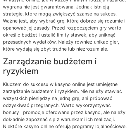
wygrana nie jest gwarantowana. Jednak istnieją
strategie, które mogą zwiększyć szanse na sukces.
Ważne jest, aby wybrać grę, którą dobrze się rozumie i
opanować jej zasady. Przed rozpoczęciem gry warto
określić budżet i ustalić limity stawek, aby uniknąć
przesadnych wydatków. Należy również unikać gier,
które wydają się zbyt trudne lub niezrozumiałe.
Zarządzanie budżetem i
ryzykiem
Kluczem do sukcesu w kasyno online jest umiejętne
zarządzanie budżetem i ryzykiem. Nie należy stawiać
wszystkich pieniędzy na jedną grę, ani próbować
odzyskiwać przegranych. Warto wykorzystywać
bonusy i promocje oferowane przez kasyno, ale należy
dokładnie zapoznać się z warunkami ich realizacji.
Niektóre kasyno online oferują programy lojalnościowe,