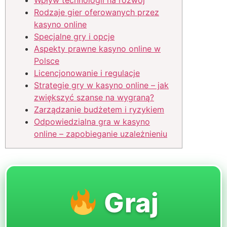
Wpływ technologii na rozwój
Rodzaje gier oferowanych przez
kasyno online
Specjalne gry i opcje
Aspekty prawne kasyno online w
Polsce
Licencjonowanie i regulacje
Strategie gry w kasyno online – jak
zwiększyć szanse na wygraną?
Zarządzanie budżetem i ryzykiem
Odpowiedzialna gra w kasyno
online – zapobieganie uzależnieniu
Graj