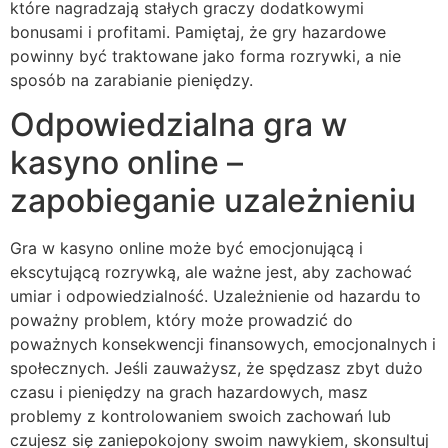
które nagradzają stałych graczy dodatkowymi
bonusami i profitami. Pamiętaj, że gry hazardowe
powinny być traktowane jako forma rozrywki, a nie
sposób na zarabianie pieniędzy.
Odpowiedzialna gra w
kasyno online –
zapobieganie uzależnieniu
Gra w kasyno online może być emocjonującą i
ekscytującą rozrywką, ale ważne jest, aby zachować
umiar i odpowiedzialność. Uzależnienie od hazardu to
poważny problem, który może prowadzić do
poważnych konsekwencji finansowych, emocjonalnych i
społecznych. Jeśli zauważysz, że spędzasz zbyt dużo
czasu i pieniędzy na grach hazardowych, masz
problemy z kontrolowaniem swoich zachowań lub
czujesz się zaniepokojony swoim nawykiem, skonsultuj