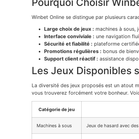
Pourquoi Choisir Winbe
Winbet Online se distingue par plusieurs carac
Large choix de jeux :
machines à sous, je
Interface conviviale :
une navigation flu
Sécurité et fiabilité :
plateforme certifié
Promotions régulières :
bonus de bienve
Support client réactif :
assistance dispo
Les Jeux Disponibles 
La diversité des jeux proposés est un atout 
vous trouverez forcément votre bonheur. Voic
Catégorie de jeu
Machines à sous
Jeux de hasard avec des 