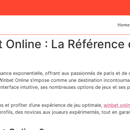
Home
Online : La Référence 
ance exponentielle, offrant aux passionnés de paris et de 
 Winbet Online s’impose comme une destination incontournab
 interface intuitive, ses nombreuses options de jeux et ses 
es et profiter d’une expérience de jeu optimale,
winbet onli
ofils, des novices aux joueurs expérimentés, tout en gara