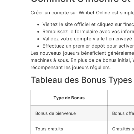
Créer un compte sur Winbet Online est simple e
Visitez le site officiel et cliquez sur “Insc
Remplissez le formulaire avec vos infor
Validez votre compte via le lien envoyé 
Effectuez un premier dépôt pour activer
Les nouveaux joueurs bénéficient généralement
machines à sous. En plus de ce bonus initial
récompensant les joueurs réguliers.
Tableau des Bonus Types 
Type de Bonus
Bonus de bienvenue
Bonus offe
Tours gratuits
Gratuités 