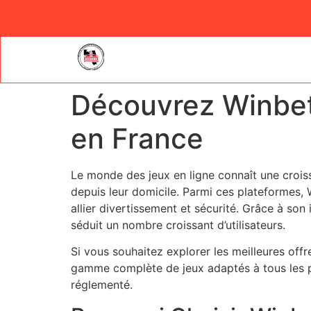
Découvrez Winbet 
en France
Le monde des jeux en ligne connaît une croiss
depuis leur domicile. Parmi ces plateformes,
allier divertissement et sécurité. Grâce à son
séduit un nombre croissant d’utilisateurs.
Si vous souhaitez explorer les meilleures offr
gamme complète de jeux adaptés à tous les pr
réglementé.