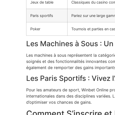
Jeux de table
Classiques du casino comm
Paris sportifs
Pariez sur une large gamm
Poker
Tournois et parties en c
Les Machines à Sous : Un
Les machines à sous représentent la catégori
soignés et des fonctionnalités innovantes com
également de remporter des gains importants,
Les Paris Sportifs : Vivez 
Pour les amateurs de sport, Winbet Online pr
internationales dans des disciplines variées. 
d’optimiser vos chances de gains.
Comment S’inscrire et 