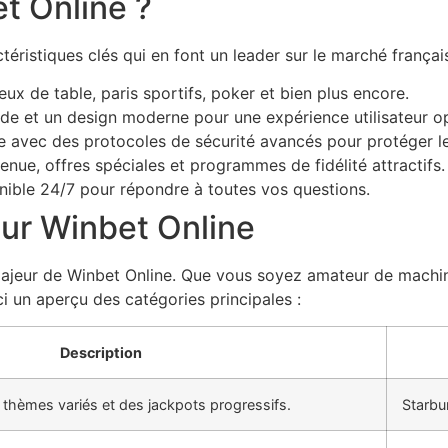
t Online ?
téristiques clés qui en font un leader sur le marché français
ux de table, paris sportifs, poker et bien plus encore.
ide et un design moderne pour une expérience utilisateur o
e avec des protocoles de sécurité avancés pour protéger l
nue, offres spéciales et programmes de fidélité attractifs.
nible 24/7 pour répondre à toutes vos questions.
sur Winbet Online
majeur de Winbet Online. Que vous soyez amateur de machin
i un aperçu des catégories principales :
Description
thèmes variés et des jackpots progressifs.
Starbu